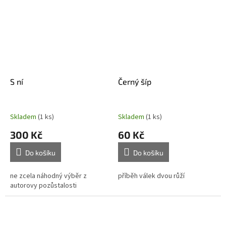
S ní
Černý šíp
Skladem
(1 ks)
Skladem
(1 ks)
300 Kč
60 Kč
Do košíku
Do košíku
ne zcela náhodný výběr z
příběh válek dvou růží
autorovy pozůstalosti