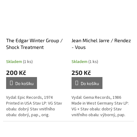
The Edgar Winter Group /
Jean Michel Jarre / Rendez
Shock Treatment
- Vous
Skladem
(1 ks)
Skladem
(1 ks)
200 Kč
250 Kč
Do košíku
Do košíku
Vydal: Epic Records, 1974
Vydal: Gema Records, 1986
Printed in USA Stav LP: VG Stav
Made in West Germany Stav LP:
obalu: dobrý Stav vnitřního
VG + Stav obalu: dobrý Stav
obalu: dobrý, pap., orig.
vnitřního obalu: výborný, pap.