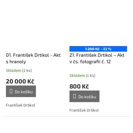
1 200 Kč
–33 %
01. František Drtikol - Akt
21. František Drtikol – Akt
s hranoly
v čs. fotografii č. 12
Skladem
(1 ks)
Průměrné
Skladem
(1 ks)
hodnocení
20 000 Kč
produktu
800 Kč
je
Do košíku
5,0
Do košíku
z
5
František Drtikol
František Drtikol
hvězdiček.