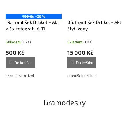
700 Kč
–28 %
19. František Drtikol – Akt
06. František Drtikol - Akt
v čs. fotografii č. 11
čtyři ženy
Skladem
(1 ks)
Skladem
(1 ks)
500 Kč
15 000 Kč
Do košíku
Do košíku
František Drtikol
František Drtikol
Gramodesky