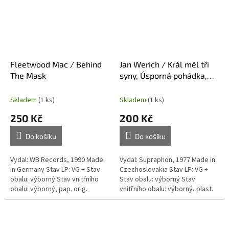
Fleetwood Mac / Behind
Jan Werich / Král měl tři
The Mask
syny, Úsporná pohádka,
Lakomá Barka
Skladem
(1 ks)
Skladem
(1 ks)
250 Kč
200 Kč
Do košíku
Do košíku
Vydal: WB Records, 1990 Made
Vydal: Supraphon, 1977 Made in
in Germany Stav LP: VG + Stav
Czechoslovakia Stav LP: VG +
obalu: výborný Stav vnitřního
Stav obalu: výborný Stav
obalu: výborný, pap. orig.
vnitřního obalu: výborný, plast.