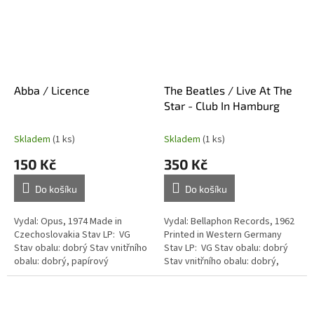
Abba / Licence
The Beatles / Live At The
Star - Club In Hamburg
Skladem
(1 ks)
Skladem
(1 ks)
150 Kč
350 Kč
Do košíku
Do košíku
Vydal: Opus, 1974 Made in
Vydal: Bellaphon Records, 1962
Czechoslovakia Stav LP: VG
Printed in Western Germany
Stav obalu: dobrý Stav vnitřního
Stav LP: VG Stav obalu: dobrý
obalu: dobrý, papírový
Stav vnitřního obalu: dobrý,
papírový