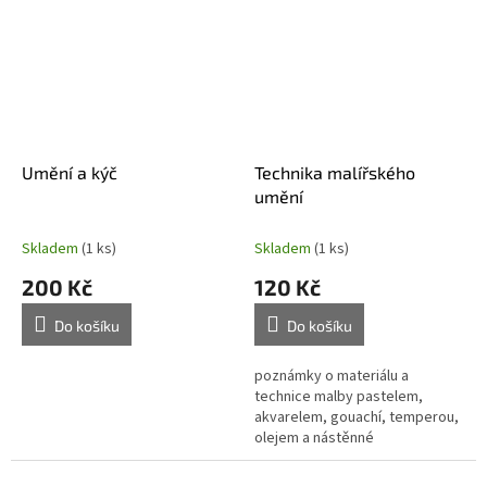
Umění a kýč
Technika malířského
umění
Skladem
(1 ks)
Skladem
(1 ks)
200 Kč
120 Kč
Do košíku
Do košíku
poznámky o materiálu a
technice malby pastelem,
akvarelem, gouachí, temperou,
olejem a nástěnné