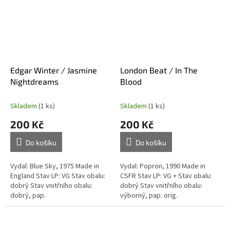
Edgar Winter / Jasmine
London Beat / In The
Nightdreams
Blood
Skladem
(1 ks)
Skladem
(1 ks)
200 Kč
200 Kč
Do košíku
Do košíku
Vydal: Blue Sky, 1975 Made in
Vydal: Popron, 1990 Made in
England Stav LP: VG Stav obalu:
CSFR Stav LP: VG + Stav obalu:
dobrý Stav vnitřního obalu:
dobrý Stav vnitřního obalu:
dobrý, pap.
výborný, pap. orig.