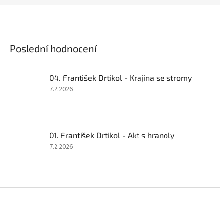
Poslední hodnocení
04. František Drtikol - Krajina se stromy
Hodnocení
7.2.2026
produktu
je
5
z
01. František Drtikol - Akt s hranoly
5
hvězdiček.
Hodnocení
7.2.2026
produktu
je
5
z
Z
5
á
hvězdiček.
p