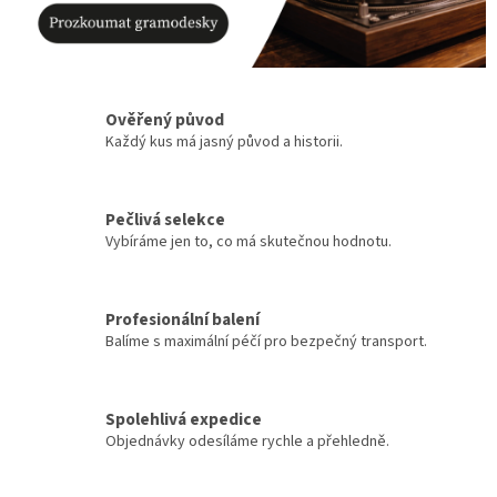
f
o
t
o
Ověřený původ
g
Každý kus má jasný původ a historii.
r
a
f
Pečlivá selekce
Vybíráme jen to, co má skutečnou hodnotu.
i
e
a
Profesionální balení
k
Balíme s maximální péčí pro bezpečný transport.
r
á
Spolehlivá expedice
s
Objednávky odesíláme rychle a přehledně.
n