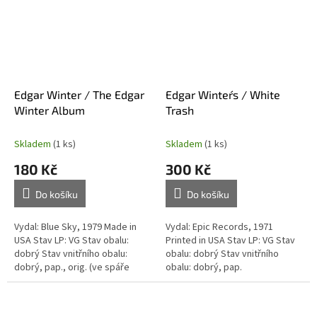
Edgar Winter / The Edgar
Edgar Winter´s / White
Winter Album
Trash
Skladem
(1 ks)
Skladem
(1 ks)
180 Kč
300 Kč
Do košíku
Do košíku
Vydal: Blue Sky, 1979 Made in
Vydal: Epic Records, 1971
USA Stav LP: VG Stav obalu:
Printed in USA Stav LP: VG Stav
dobrý Stav vnitřního obalu:
obalu: dobrý Stav vnitřního
dobrý, pap., orig. (ve spáře
obalu: dobrý, pap.
natržené)