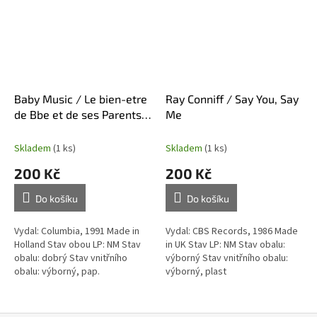
Baby Music / Le bien-etre
Ray Conniff / Say You, Say
de Bbe et de ses Parents /
Me
2 x LP
Skladem
(1 ks)
Skladem
(1 ks)
200 Kč
200 Kč
Do košíku
Do košíku
Vydal: Columbia, 1991 Made in
Vydal: CBS Records, 1986 Made
Holland Stav obou LP: NM Stav
in UK Stav LP: NM Stav obalu:
obalu: dobrý Stav vnitřního
výborný Stav vnitřního obalu:
obalu: výborný, pap.
výborný, plast