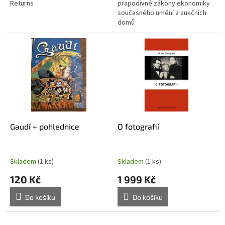
Returns
prapodivné zákony ekonomiky
současného umění a aukčních
domů
Gaudí + pohlednice
O fotografii
Skladem
(1 ks)
Skladem
(1 ks)
120 Kč
1 999 Kč
Do košíku
Do košíku