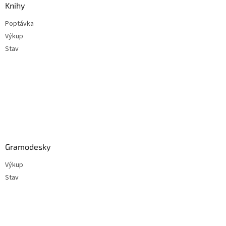
a
Knihy
t
Poptávka
í
Výkup
Stav
Gramodesky
Výkup
Stav