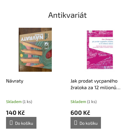
ý
c
Antikvariát
h
k
n
i
h
Návraty
Jak prodat vycpaného
žraloka za 12 milionů
dolarů
Skladem
(1 ks)
Skladem
(1 ks)
140 Kč
600 Kč
Do košíku
Do košíku