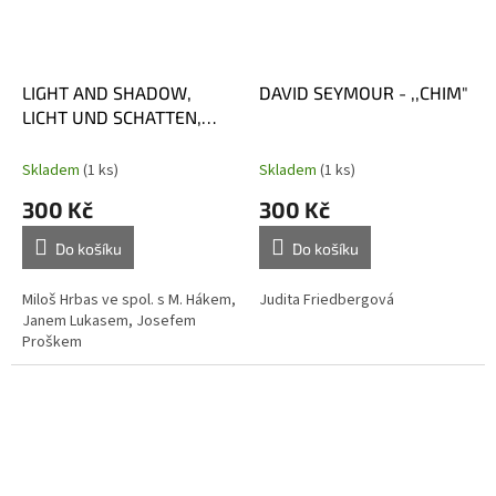
LIGHT AND SHADOW,
DAVID SEYMOUR - ,,CHIM"
LICHT UND SCHATTEN,
OMBRE ET LUMIÉRE
Skladem
(1 ks)
Skladem
(1 ks)
300 Kč
300 Kč
Do košíku
Do košíku
Miloš Hrbas ve spol. s M. Hákem,
Judita Friedbergová
Janem Lukasem, Josefem
Proškem