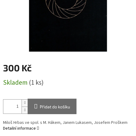
300 Kč
Měrná
Skladem
(1 ks)
cena:
Přidat do košíku
Miloš Hrbas ve spol. s M. Hákem, Janem Lukasem, Josefem Proškem
Detailní informace