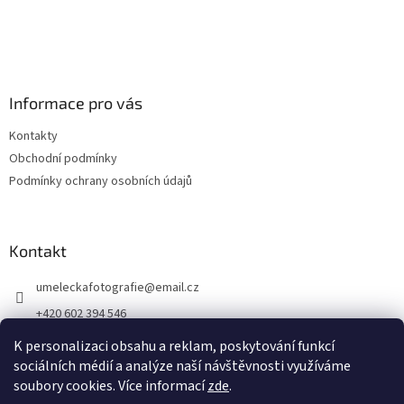
Informace pro vás
Kontakty
Obchodní podmínky
Podmínky ochrany osobních údajů
Kontakt
umeleckafotografie
@
email.cz
+420 602 394 546
Facebook
K personalizaci obsahu a reklam, poskytování funkcí
sociálních médií a analýze naší návštěvnosti využíváme
soubory cookies. Více informací
zde
.