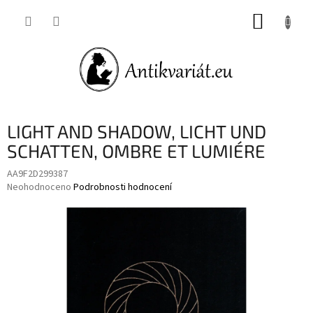
Přejít
NÁKUP
na
obsah
KOŠÍK
LIGHT AND SHADOW, LICHT UND
SCHATTEN, OMBRE ET LUMIÉRE
AA9F2D299387
Průměrné
Neohodnoceno
Podrobnosti hodnocení
hodnocení
produktu
je
0,0
z
5
hvězdiček.