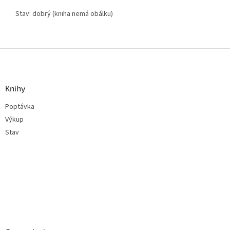
Stav: dobrý (kniha nemá obálku)
Z
á
p
a
Knihy
t
Poptávka
í
Výkup
Stav