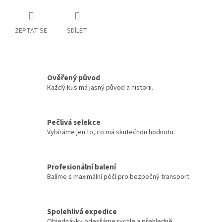
ZEPTAT SE
SDÍLET
Ověřený původ
Každý kus má jasný původ a historii.
Pečlivá selekce
Vybíráme jen to, co má skutečnou hodnotu.
Profesionální balení
Balíme s maximální péčí pro bezpečný transport.
Spolehlivá expedice
Objednávky odesíláme rychle a přehledně.