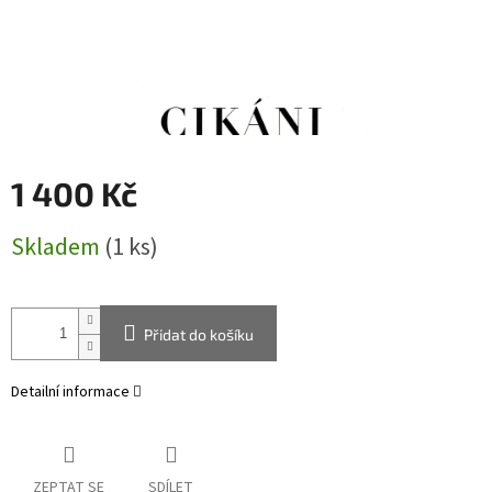
1 400 Kč
Měrná
Skladem
(1 ks)
cena:
Přidat do košíku
Detailní informace
ZEPTAT SE
SDÍLET