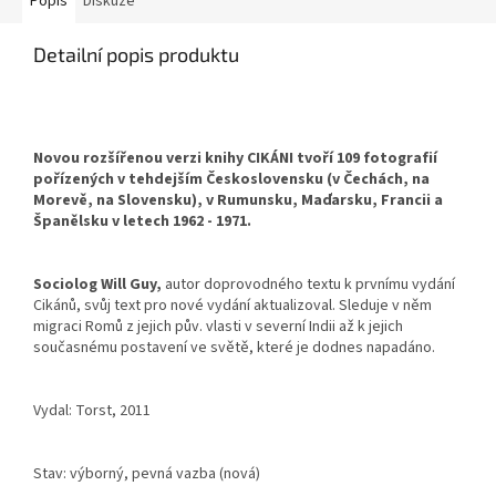
Popis
Diskuze
Detailní popis produktu
Novou rozšířenou verzi knihy CIKÁNI tvoří 109 fotografií
pořízených v tehdejším Československu (v Čechách, na
Morevě, na Slovensku), v Rumunsku, Maďarsku, Francii a
Španělsku v letech 1962 - 1971.
Sociolog Will Guy,
autor doprovodného textu k prvnímu vydání
Cikánů, svůj text pro nové vydání aktualizoval. Sleduje v něm
migraci Romů z jejich pův. vlasti v severní Indii až k jejich
současnému postavení ve světě, které je dodnes napadáno.
Vydal: Torst, 2011
Stav: výborný, pevná vazba (nová)