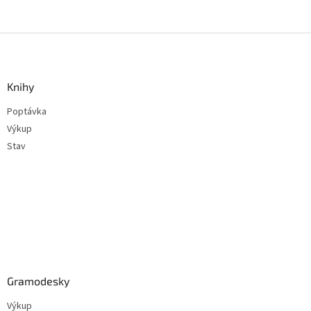
Z
á
p
a
Knihy
t
Poptávka
í
Výkup
Stav
Gramodesky
Výkup