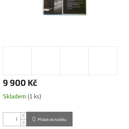
9 900 Kč
Měrná
Skladem
(1 ks)
cena:
Přidat do košíku