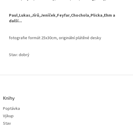
Paul,Lukas,Jírů,Jeníček,Feyfar,Chochola,Plicka,Ehm a
další...
fotografie formát 25x30cm, originální plátěné desky
Stav: dobrý
Z
á
p
a
Knihy
t
Poptávka
í
Výkup
Stav