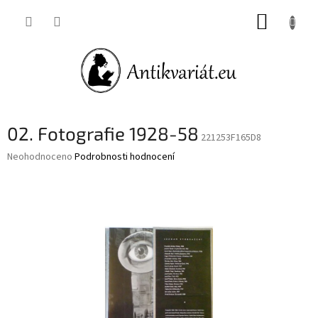
Přejít
NÁKUP
na
obsah
KOŠÍK
02. Fotografie 1928-58
221253F165D8
Průměrné
Neohodnoceno
Podrobnosti hodnocení
hodnocení
produktu
je
0,0
z
5
hvězdiček.