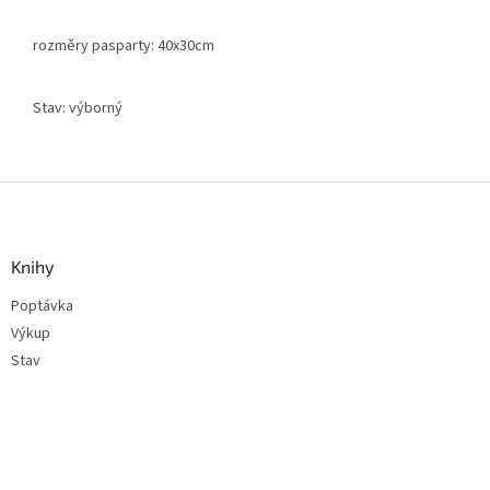
rozměry pasparty: 40x30cm
Stav: výborný
Z
á
p
a
Knihy
t
Poptávka
í
Výkup
Stav