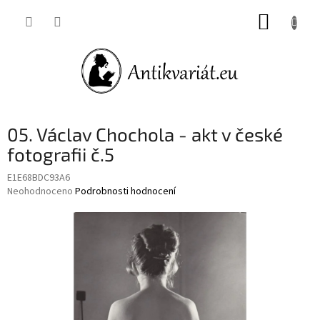
Přejít
NÁKUP
na
obsah
KOŠÍK
05. Václav Chochola - akt v české
fotografii č.5
E1E68BDC93A6
Průměrné
Neohodnoceno
Podrobnosti hodnocení
hodnocení
produktu
je
0,0
z
5
hvězdiček.