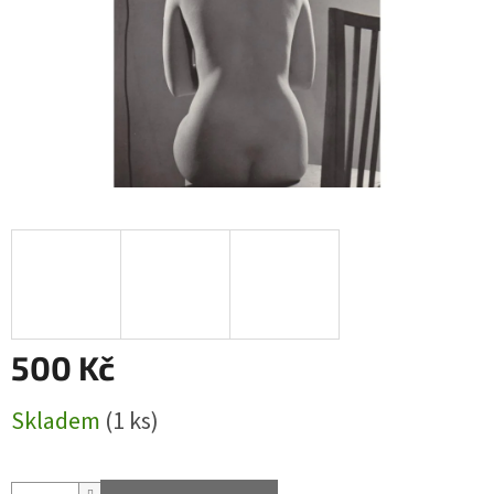
500 Kč
Měrná
Skladem
(1 ks)
cena: