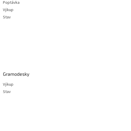
Poptávka
í
Výkup
Stav
Gramodesky
Výkup
Stav