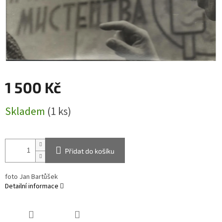
1 500 Kč
Měrná
Skladem
(1 ks)
cena:
Přidat do košíku
foto Jan Bartůšek
Detailní informace