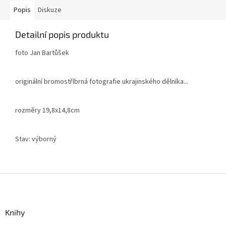
Popis
Diskuze
Detailní popis produktu
foto Jan Bartůšek
originální bromostříbrná fotografie ukrajinského dělníka...
rozměry 19,8x14,8cm
Stav: výborný
Z
á
p
a
Knihy
t