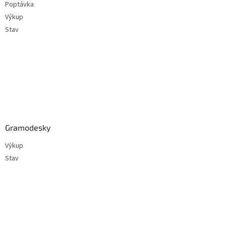
Poptávka
í
Výkup
Stav
Gramodesky
Výkup
Stav