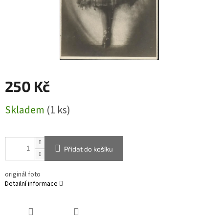
250 Kč
Měrná
Skladem
(1 ks)
cena:
Přidat do košíku
originál foto
Detailní informace