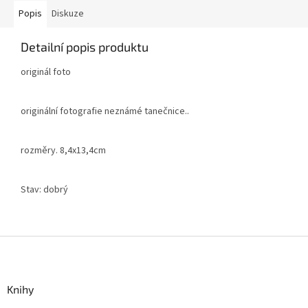
Popis
Diskuze
Detailní popis produktu
originál foto
originální fotografie neznámé tanečnice..
rozměry. 8,4x13,4cm
Stav: dobrý
Z
á
p
a
Knihy
t