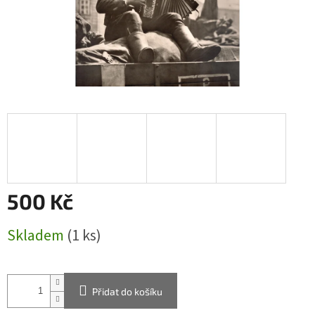
500 Kč
Měrná
Skladem
(1 ks)
cena:
Přidat do košíku