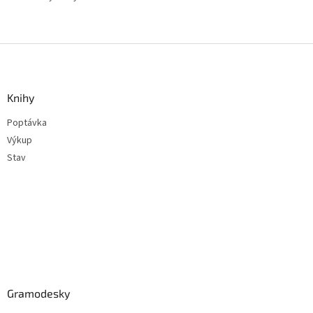
Z
á
p
a
Knihy
t
Poptávka
í
Výkup
Stav
Gramodesky