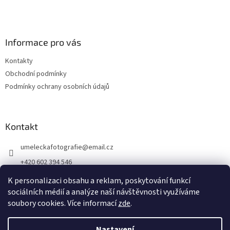
Informace pro vás
Kontakty
Obchodní podmínky
Podmínky ochrany osobních údajů
Kontakt
umeleckafotografie
@
email.cz
+420 602 394 546
Facebook
K personalizaci obsahu a reklam, poskytování funkcí
sociálních médií a analýze naší návštěvnosti využíváme
soubory cookies. Více informací
zde
.
Vytvořil Shoptet
Nastavení