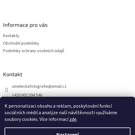
Informace pro vás
Kontakty
Obchodní podmínky
Podmínky ochrany osobních údajů
Kontakt
umeleckafotografie
@
email.cz
+420 602 394 546
Facebook
K personalizaci obsahu a reklam, poskytování funkcí
sociálních médií a analýze naší návštěvnosti využíváme
soubory cookies. Více informací
zde
.
Vytvořil Shoptet
Nastavení