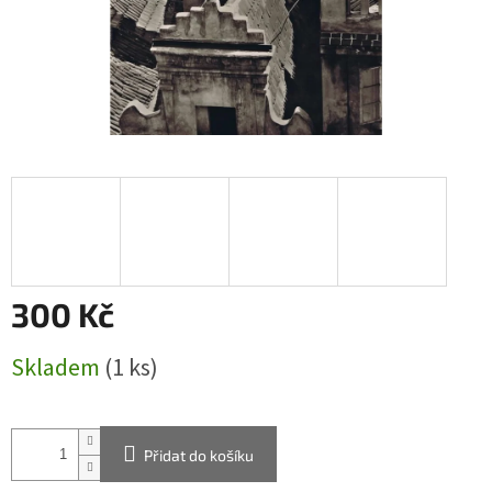
300 Kč
Měrná
Skladem
(1 ks)
cena:
Přidat do košíku