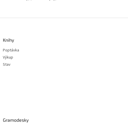
Z
á
p
a
Knihy
t
Poptávka
í
Výkup
Stav
Gramodesky