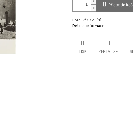
Přidat do koš
Foto: Václav Jírů
Detailní informace
TISK
ZEPTAT SE
S