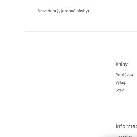
Stav: dobrý, (drobné ohyby)
Z
á
p
a
t
Knihy
í
Poptávka
Výkup
Stav
Informac