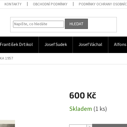
KONTAKTY
OBCHODNÍ PODMÍNKY
PODMÍNKY OCHRANY OSOBNÍC
HLEDAT
František Drtikol
Josef Sudek
Josef Váchal
Alfons
KA 1957
600 Kč
Měrná
Skladem
(1 ks)
cena: