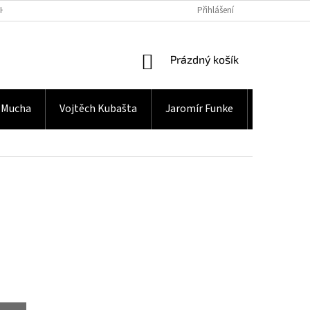
H ÚDAJŮ
Přihlášení
NÁKUPNÍ
Prázdný košík
KOŠÍK
 Mucha
Vojtěch Kubašta
Jaromír Funke
Gramodes