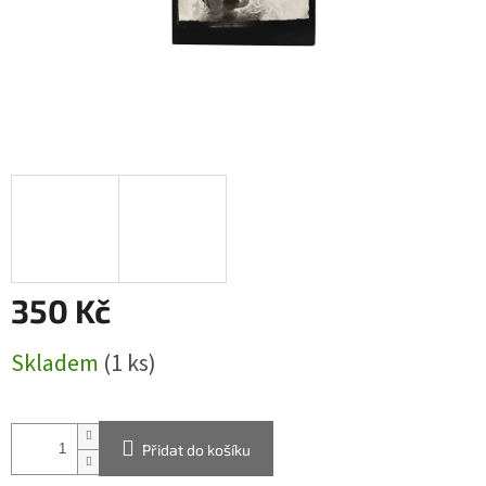
350 Kč
Měrná
Skladem
(1 ks)
cena:
Přidat do košíku