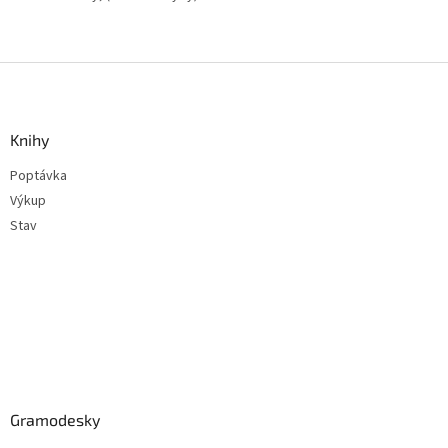
Z
á
p
a
Knihy
t
Poptávka
í
Výkup
Stav
Gramodesky