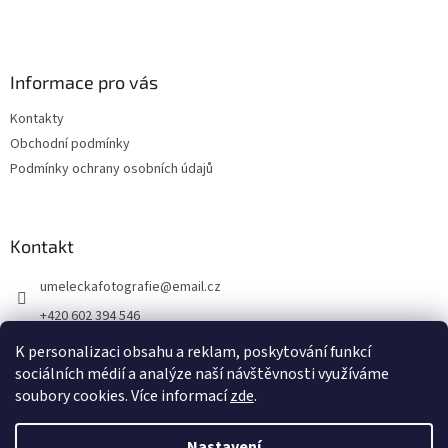
Informace pro vás
Kontakty
Obchodní podmínky
Podmínky ochrany osobních údajů
Kontakt
umeleckafotografie
@
email.cz
+420 602 394 546
Facebook
K personalizaci obsahu a reklam, poskytování funkcí
sociálních médií a analýze naší návštěvnosti využíváme
soubory cookies. Více informací
zde
.
Vytvořil Shoptet
Nastavení