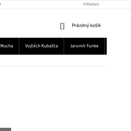
H ÚDAJŮ
Přihlášení
NÁKUPNÍ
Prázdný košík
KOŠÍK
 Mucha
Vojtěch Kubašta
Jaromír Funke
Gramodes