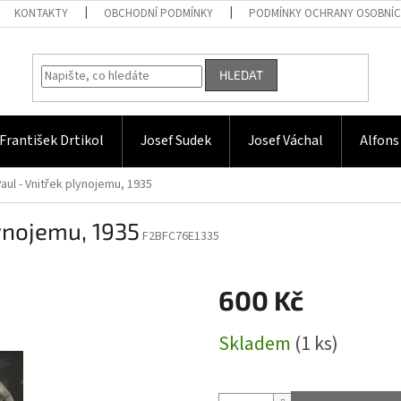
KONTAKTY
OBCHODNÍ PODMÍNKY
PODMÍNKY OCHRANY OSOBNÍC
HLEDAT
František Drtikol
Josef Sudek
Josef Váchal
Alfons
Paul - Vnitřek plynojemu, 1935
lynojemu, 1935
F2BFC76E1335
600 Kč
Měrná
Skladem
(1 ks)
cena: