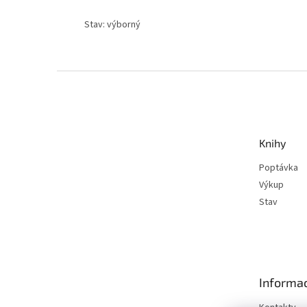
Stav: výborný
Z
á
p
a
t
Knihy
í
Poptávka
Výkup
Stav
Informac