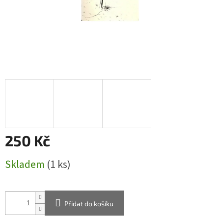
250 Kč
Měrná
Skladem
(1 ks)
cena:
Přidat do košíku