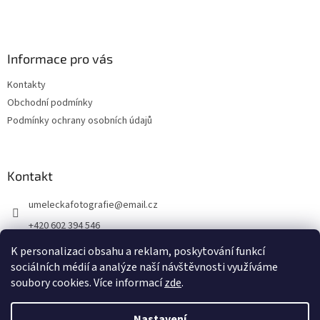
Informace pro vás
Kontakty
Obchodní podmínky
Podmínky ochrany osobních údajů
Kontakt
umeleckafotografie
@
email.cz
+420 602 394 546
Facebook
K personalizaci obsahu a reklam, poskytování funkcí
sociálních médií a analýze naší návštěvnosti využíváme
soubory cookies. Více informací
zde
.
Vytvořil Shoptet
Nastavení