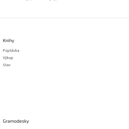
Z
á
p
a
Knihy
t
Poptávka
í
Výkup
Stav
Gramodesky