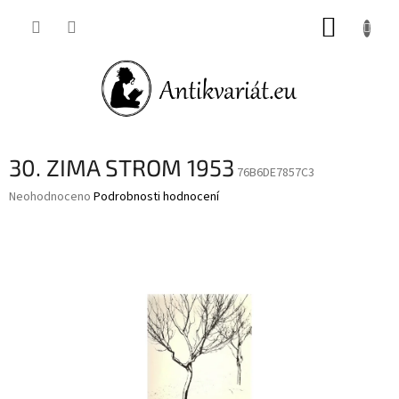
Přejít
NÁKUP
na
obsah
KOŠÍK
30. ZIMA STROM 1953
76B6DE7857C3
Průměrné
Neohodnoceno
Podrobnosti hodnocení
hodnocení
produktu
je
0,0
z
5
hvězdiček.