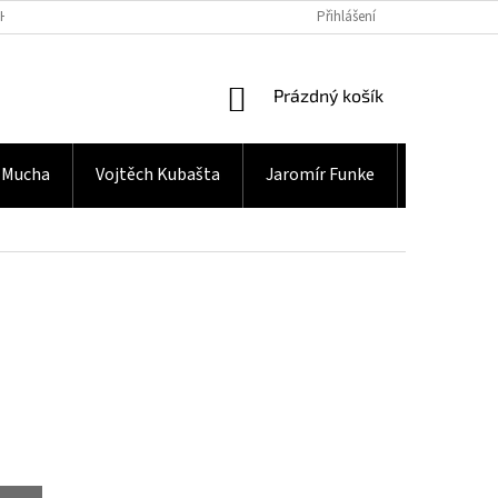
H ÚDAJŮ
Přihlášení
NÁKUPNÍ
Prázdný košík
KOŠÍK
 Mucha
Vojtěch Kubašta
Jaromír Funke
Gramodes