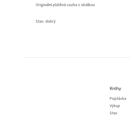
Originální plátěná vazba s obálkou
Stav: dobrý
Z
á
p
a
t
Knihy
í
Poptávka
Výkup
Stav