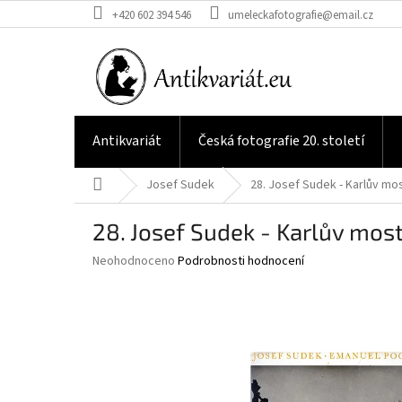
Přejít
+420 602 394 546
umeleckafotografie@email.cz
na
obsah
Antikvariát
Česká fotografie 20. století
Domů
Josef Sudek
28. Josef Sudek - Karlův mos
28. Josef Sudek - Karlův most
Průměrné
Neohodnoceno
Podrobnosti hodnocení
hodnocení
produktu
je
0,0
z
5
hvězdiček.