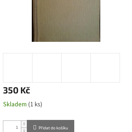
350 Kč
Měrná
Skladem
(1 ks)
cena:
Přidat do košíku