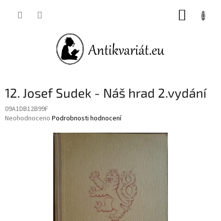
Přejít
NÁKUP
na
obsah
KOŠÍK
12. Josef Sudek - Náš hrad 2.vydání
09A1DB12B99F
Průměrné
Neohodnoceno
Podrobnosti hodnocení
hodnocení
produktu
je
0,0
z
5
hvězdiček.