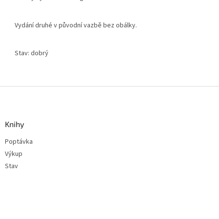
Vydání druhé v původní vazbě bez obálky.
Stav: dobrý
Z
á
p
a
Knihy
t
Poptávka
í
Výkup
Stav