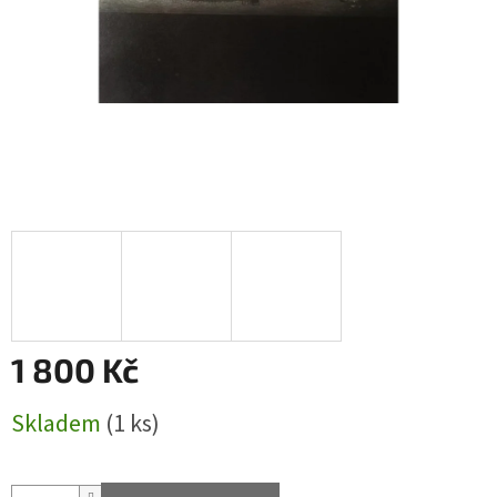
1 800 Kč
Měrná
Skladem
(1 ks)
cena: