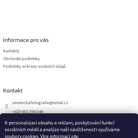
Informace pro vás
Kontakty
Obchodní podmínky
Podmínky ochrany osobních údajů
Kontakt
umeleckafotografie
@
email.cz
+420 602 394 546
Facebook
K personalizaci obsahu a reklam, poskytování funkcí
sociálních médií a analýze naší návštěvnosti využíváme
soubory cookies. Více informací
zde
.