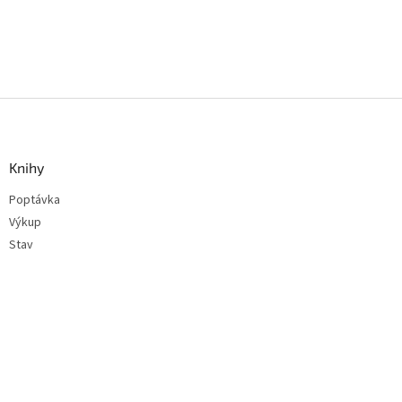
Z
á
p
a
Knihy
t
Poptávka
í
Výkup
Stav