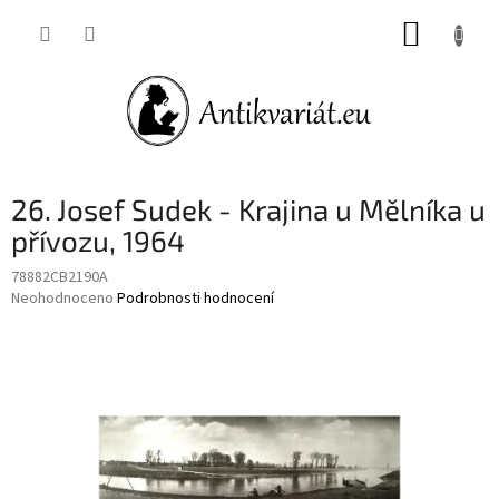
Přejít
NÁKUP
na
obsah
KOŠÍK
26. Josef Sudek - Krajina u Mělníka u
přívozu, 1964
78882CB2190A
Průměrné
Neohodnoceno
Podrobnosti hodnocení
hodnocení
produktu
je
0,0
z
5
hvězdiček.