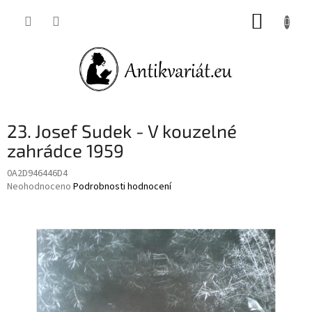
Přejít
NÁKUP
na
obsah
KOŠÍK
23. Josef Sudek - V kouzelné
zahrádce 1959
0A2D946446D4
Průměrné
Neohodnoceno
Podrobnosti hodnocení
hodnocení
produktu
je
0,0
z
5
hvězdiček.