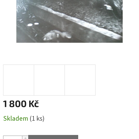
1 800 Kč
Měrná
Skladem
(1 ks)
cena: