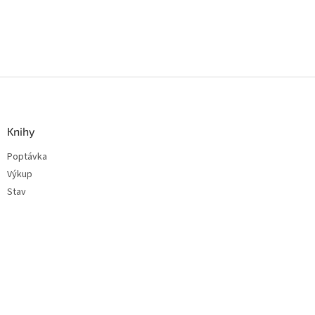
Z
á
p
a
Knihy
t
Poptávka
í
Výkup
Stav