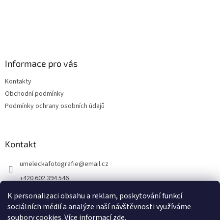
Informace pro vás
Kontakty
Obchodní podmínky
Podmínky ochrany osobních údajů
Kontakt
umeleckafotografie
@
email.cz
+420 602 394 546
Facebook
K personalizaci obsahu a reklam, poskytování funkcí
sociálních médií a analýze naší návštěvnosti využíváme
soubory cookies. Více informací
zde
.