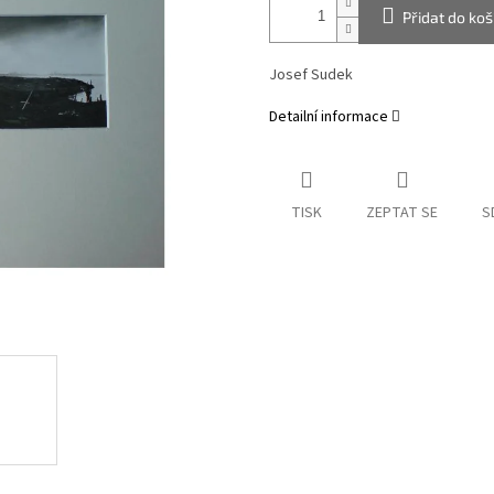
Přidat do koš
Josef Sudek
Detailní informace
TISK
ZEPTAT SE
S