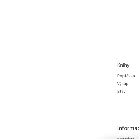
Z
á
p
a
t
Knihy
í
Poptávka
Výkup
Stav
Informac