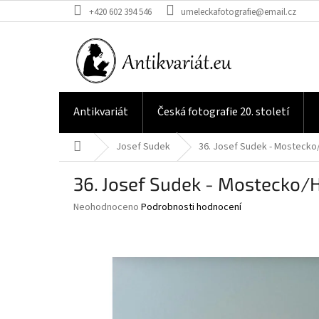
Přejít
+420 602 394 546
umeleckafotografie@email.cz
na
obsah
Antikvariát
Česká fotografie 20. století
Domů
Josef Sudek
36. Josef Sudek - Mosteck
36. Josef Sudek - Mostecko
Průměrné
Neohodnoceno
Podrobnosti hodnocení
hodnocení
produktu
je
0,0
z
5
hvězdiček.