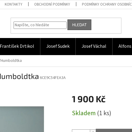
KONTAKTY
OBCHODNÍ PODMÍNKY
PODMÍNKY OCHRANY OSOBNÍC
HLEDAT
František Drtikol
Josef Sudek
Josef Váchal
Alfons
o/Humboldtka
/Humboldtka
6CE9C54FEA3A
1 900 Kč
Měrná
Skladem
(1 ks)
cena: