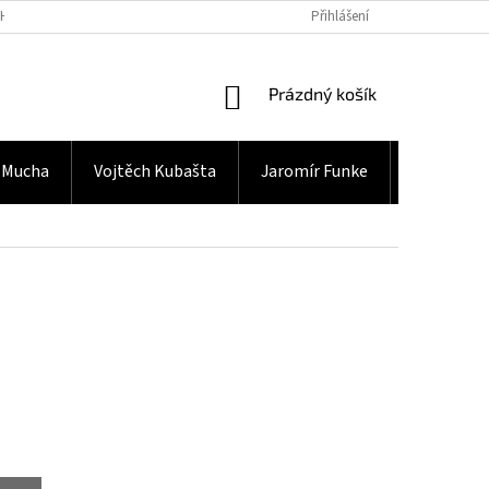
H ÚDAJŮ
Přihlášení
NÁKUPNÍ
Prázdný košík
KOŠÍK
 Mucha
Vojtěch Kubašta
Jaromír Funke
Gramodes