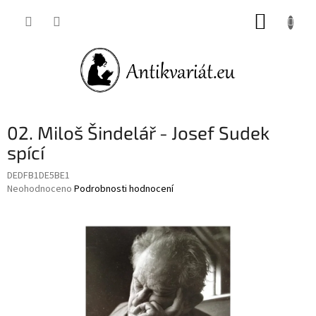
Přejít
NÁKUP
na
obsah
KOŠÍK
02. Miloš Šindelář - Josef Sudek
spící
DEDFB1DE5BE1
Průměrné
Neohodnoceno
Podrobnosti hodnocení
hodnocení
produktu
je
0,0
z
5
hvězdiček.