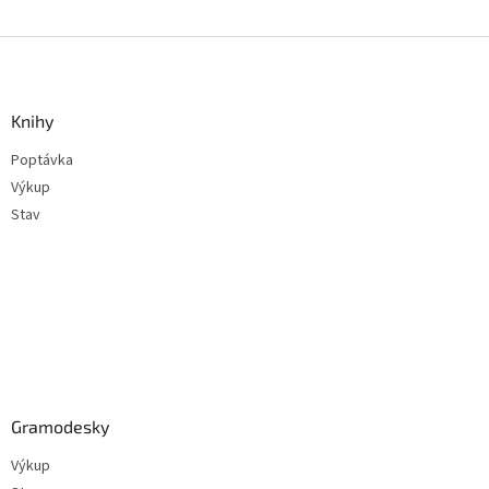
Z
á
p
a
Knihy
t
Poptávka
í
Výkup
Stav
Gramodesky
Výkup