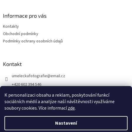
Informace pro vás
Kontakty
Obchodní podmínky
Podmínky ochrany osobních údajů
Kontakt
umeleckafotografie
@
email.cz
+420 602 394 546
Facebook
K personalizaci obsahu a reklam, poskytování funkcí
sociálních médií a analýze naší návštěvnosti využíváme
soubory cookies. Více informací
zde
.
Vytvořil Shoptet
Nastavení