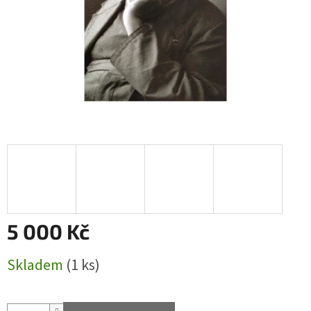
5 000 Kč
Měrná
Skladem
(1 ks)
cena: