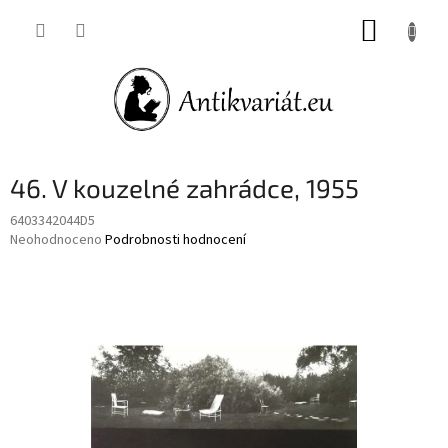
Přejít
NÁKUP
na
obsah
KOŠÍK
46. V kouzelné zahrádce, 1955
6403342044D5
Průměrné
Neohodnoceno
Podrobnosti hodnocení
hodnocení
produktu
je
0,0
z
5
hvězdiček.