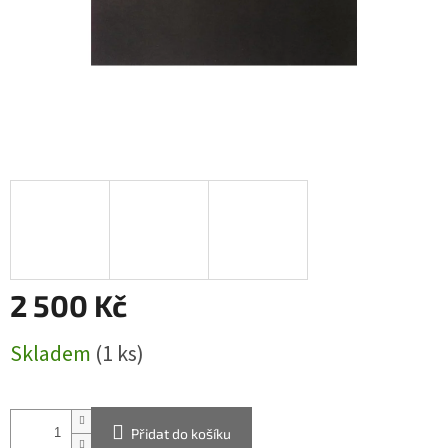
2 500 Kč
Měrná
Skladem
(1 ks)
cena:
Přidat do košíku