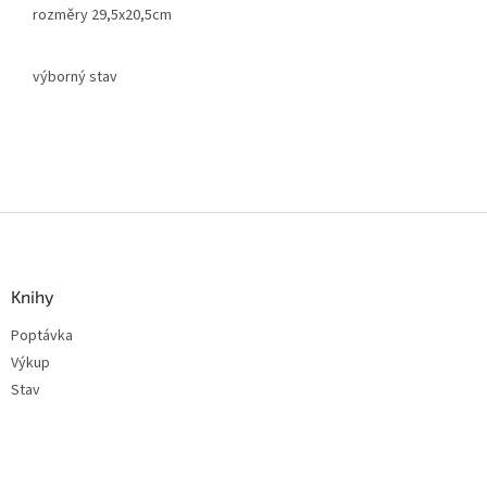
rozměry 29,5x20,5cm
výborný stav
Z
á
p
a
Knihy
t
Poptávka
í
Výkup
Stav