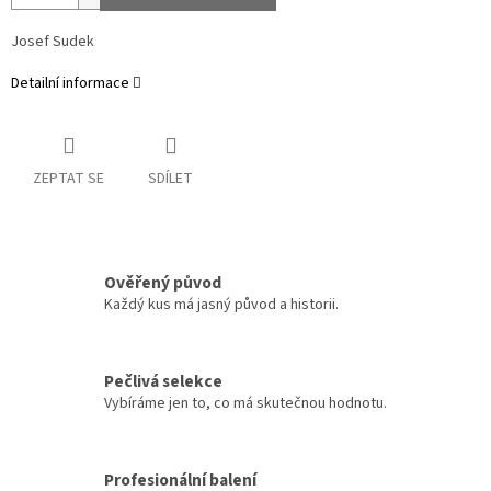
Josef Sudek
Detailní informace
ZEPTAT SE
SDÍLET
Ověřený původ
Každý kus má jasný původ a historii.
Pečlivá selekce
Vybíráme jen to, co má skutečnou hodnotu.
Profesionální balení