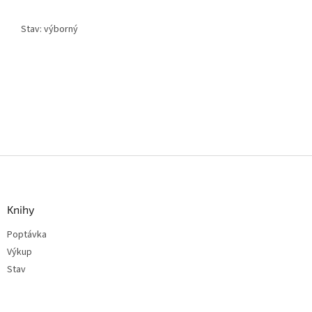
Stav: výborný
Z
á
p
a
Knihy
t
Poptávka
í
Výkup
Stav