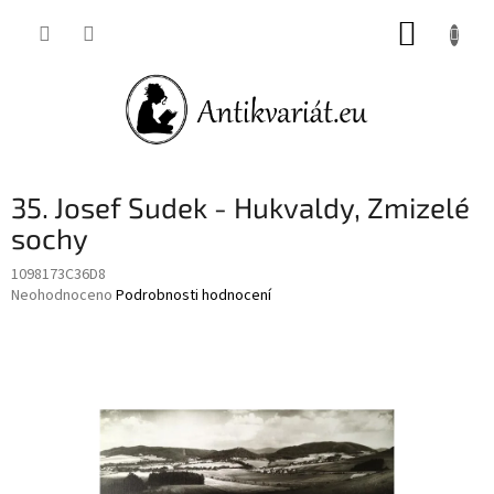
Přejít
NÁKUP
na
obsah
KOŠÍK
35. Josef Sudek - Hukvaldy, Zmizelé
sochy
1098173C36D8
Průměrné
Neohodnoceno
Podrobnosti hodnocení
hodnocení
produktu
je
0,0
z
5
hvězdiček.