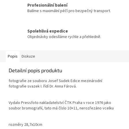
Profesionální balení
Balíme s maximální péčí pro bezpečný transport.
Spolehlivá expedice
Objednávky odesíláme rychle a přehledně.
Popis
Diskuze
Detailní popis produktu
f
otografie ze souboru Josef Sudek Edice mezinárodní
fotografie svazek I. řídí Dr. Anna Fárová.
Vydalo Pressfoto nakladatelství ČTK Praha v roce 1976 jako
soubor bromografií, tato má číslo 10+11, nerozřezáno vcelku
rozměry 28,7x10cm