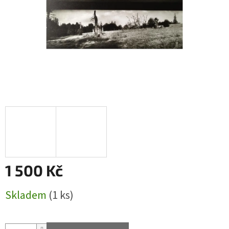
1 500 Kč
Měrná
Skladem
(1 ks)
cena: