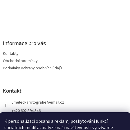
Informace pro vás
Kontakty
Obchodní podmínky
Podmínky ochrany osobních údajů
Kontakt
umeleckafotografie
@
email.cz
+420 602 394 546
Facebook
K personalizaci obsahu a reklam, poskytování funkcí
sociálních médií a analýze naší návštěvnosti využíváme