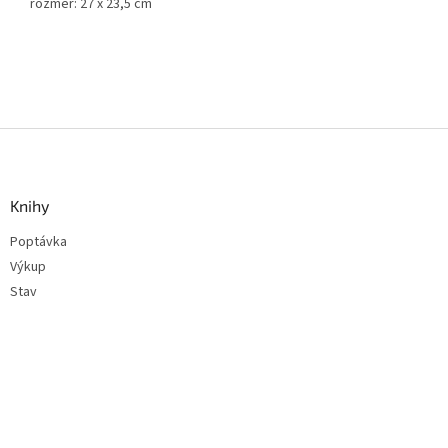
rozměr: 27 x 23,5 cm
Z
á
p
a
Knihy
t
Poptávka
í
Výkup
Stav