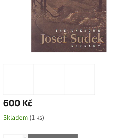
600 Kč
Měrná
Skladem
(1 ks)
cena: