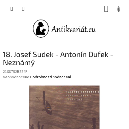
Přejít
NÁKUP
na
obsah
KOŠÍK
18. Josef Sudek - Antonín Dufek -
Neznámý
2108792B224F
Průměrné
Neohodnoceno
Podrobnosti hodnocení
hodnocení
produktu
je
0,0
z
5
hvězdiček.