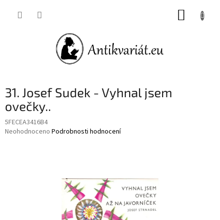
Přejít
NÁKUP
na
obsah
KOŠÍK
31. Josef Sudek - Vyhnal jsem
ovečky..
5FECEA3416B4
Průměrné
Neohodnoceno
Podrobnosti hodnocení
hodnocení
produktu
je
0,0
z
5
hvězdiček.