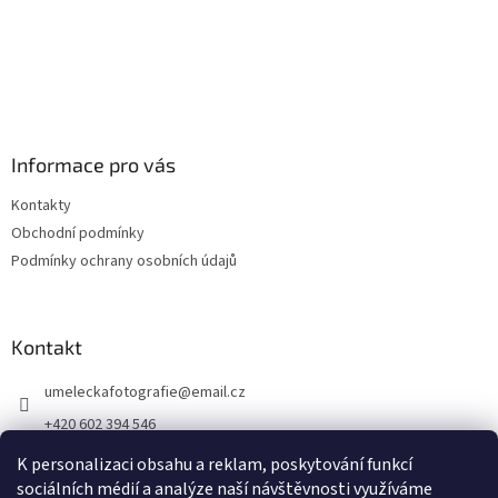
Informace pro vás
Kontakty
Obchodní podmínky
Podmínky ochrany osobních údajů
Kontakt
umeleckafotografie
@
email.cz
+420 602 394 546
Facebook
K personalizaci obsahu a reklam, poskytování funkcí
sociálních médií a analýze naší návštěvnosti využíváme