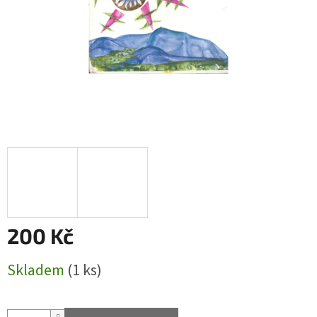
200 Kč
Měrná
Skladem
(1 ks)
cena: