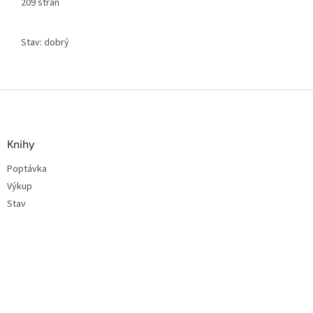
209 stran
Stav: dobrý
Z
á
p
a
Knihy
t
Poptávka
í
Výkup
Stav