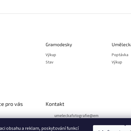
Gramodesky
Umělecká
Výkup
Poptávka
Stav
Výkup
e pro vás
Kontakt
umeleckafotografie
@
em
ail.cz
podmínky
aci obsahu a reklam, poskytování funkcí
chrany osobních
+420 602 394 546