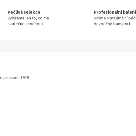
Pečlivá selekce
Profesionální balení
Vybíráme jen to, co má
Balíme s maximální péč
skutečnou hodnotu.
bezpečný transport.
ze prosinec 1959
y