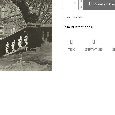
Přidat do koš
Josef Sudek
Detailní informace
TISK
ZEPTAT SE
S