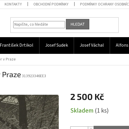
KONTAKTY
OBCHODNÍ PODMÍNKY
PODMÍNKY OCHRANY OSOBNÍC
HLEDAT
František Drtikol
Josef Sudek
Josef Váchal
Alfons
er v Praze
v Praze
313923346EE3
2 500 Kč
Měrná
Skladem
(1 ks)
cena: