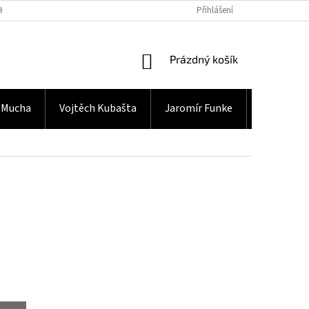
H ÚDAJŮ
Přihlášení
NÁKUPNÍ
Prázdný košík
KOŠÍK
 Mucha
Vojtěch Kubašta
Jaromír Funke
Gramodes