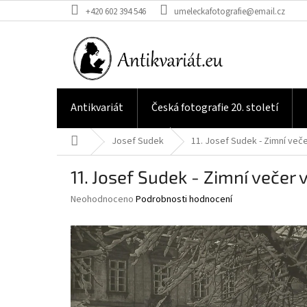
Přejít
+420 602 394 546
umeleckafotografie@email.cz
na
obsah
Antikvariát
Česká fotografie 20. století
Domů
Josef Sudek
11. Josef Sudek - Zimní več
11. Josef Sudek - Zimní večer 
Průměrné
Neohodnoceno
Podrobnosti hodnocení
hodnocení
produktu
je
0,0
z
5
hvězdiček.