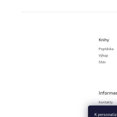
Z
á
p
a
t
Knihy
í
Poptávka
Výkup
Stav
Informac
Kontakty
Obchodní 
K personaliz
Podmínky o