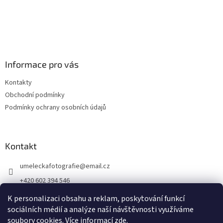
Informace pro vás
Kontakty
Obchodní podmínky
Podmínky ochrany osobních údajů
Kontakt
umeleckafotografie
@
email.cz
+420 602 394 546
Facebook
K personalizaci obsahu a reklam, poskytování funkcí
sociálních médií a analýze naší návštěvnosti využíváme
soubory cookies. Více informací
zde
.