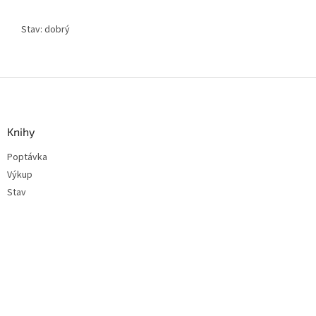
Stav: dobrý
Z
á
p
a
Knihy
t
Poptávka
í
Výkup
Stav