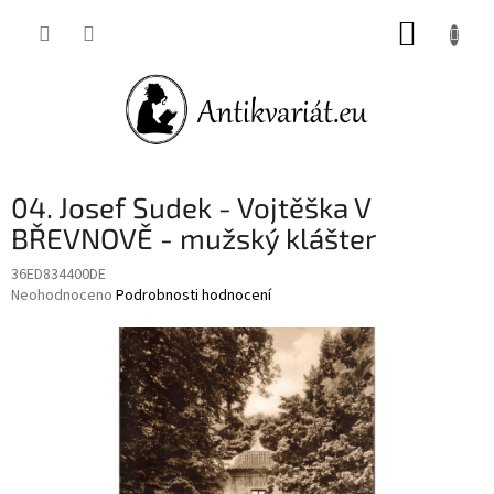
Přejít
NÁKUP
na
obsah
KOŠÍK
04. Josef Sudek - Vojtěška V
BŘEVNOVĚ - mužský klášter
36ED834400DE
Průměrné
Neohodnoceno
Podrobnosti hodnocení
hodnocení
produktu
je
0,0
z
5
hvězdiček.