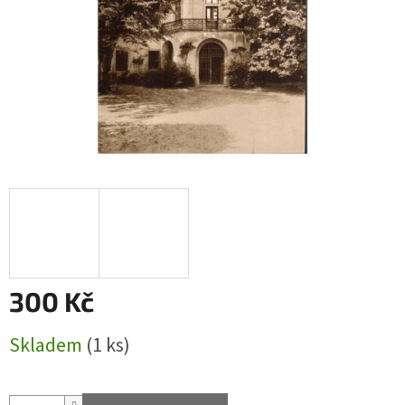
300 Kč
Měrná
Skladem
(1 ks)
cena: