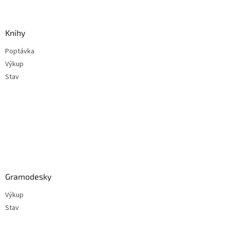
á
p
a
Knihy
t
Poptávka
í
Výkup
Stav
Gramodesky
Výkup
Stav