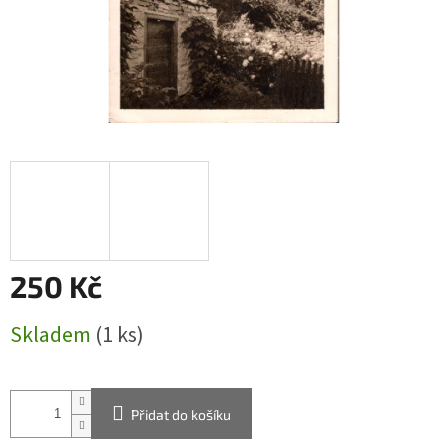
250 Kč
Měrná
Skladem
(1 ks)
cena:
Přidat do košíku