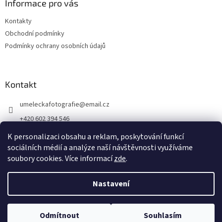
Informace pro vás
Kontakty
Obchodní podmínky
Podmínky ochrany osobních údajů
Kontakt
umeleckafotografie
@
email.cz
+420 602 394 546
Facebook
K personalizaci obsahu a reklam, poskytování funkcí
sociálních médií a analýze naší návštěvnosti využíváme
soubory cookies. Více informací
zde
.
Vytvořil Shoptet
Nastavení
Copyright 2026
antikvariat.eu
. Všechna práva vyhrazena.
Upravit
Odmítnout
Souhlasím
nastavení cookies