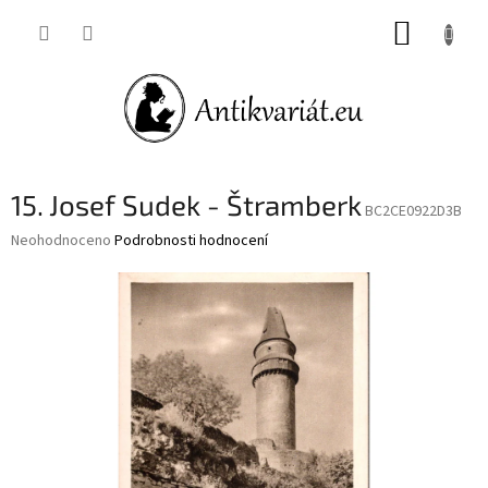
Přejít
NÁKUP
na
obsah
KOŠÍK
15. Josef Sudek - Štramberk
BC2CE0922D3B
Průměrné
Neohodnoceno
Podrobnosti hodnocení
hodnocení
produktu
je
0,0
z
5
hvězdiček.