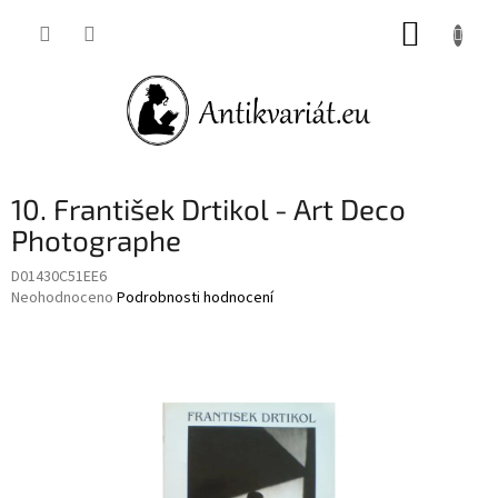
Přejít
NÁKUP
na
obsah
KOŠÍK
10. František Drtikol - Art Deco
Photographe
D01430C51EE6
Průměrné
Neohodnoceno
Podrobnosti hodnocení
hodnocení
produktu
je
0,0
z
5
hvězdiček.