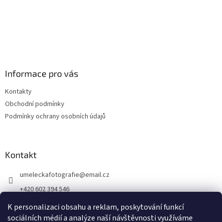
Informace pro vás
Kontakty
Obchodní podmínky
Podmínky ochrany osobních údajů
Kontakt
umeleckafotografie
@
email.cz
+420 602 394 546
Facebook
K personalizaci obsahu a reklam, poskytování funkcí
sociálních médií a analýze naší návštěvnosti využíváme