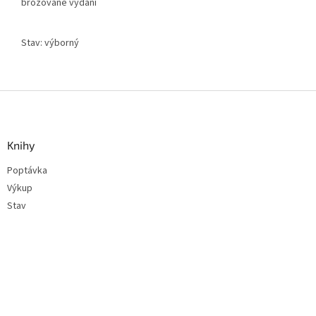
brožované vydání
Stav: výborný
Z
á
p
a
Knihy
t
Poptávka
í
Výkup
Stav