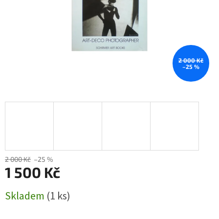
2 000 Kč
–25 %
2 000 Kč
–25 %
1 500 Kč
Měrná
Skladem
(1 ks)
cena: