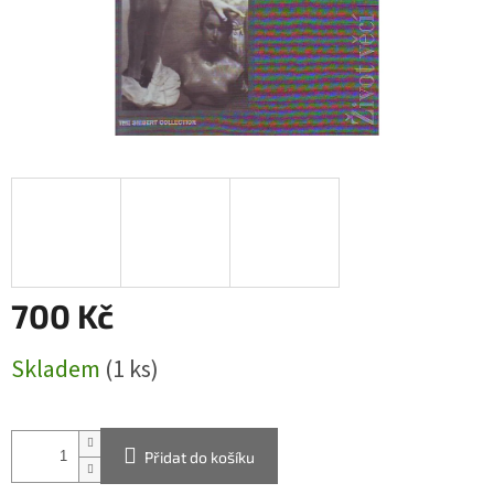
700 Kč
Měrná
Skladem
(1 ks)
cena:
Přidat do košíku