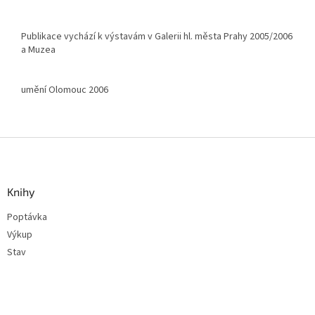
Publikace vychází k výstavám v Galerii hl. města Prahy 2005/2006
a Muzea
umění Olomouc 2006
Z
á
p
a
Knihy
t
Poptávka
í
Výkup
Stav