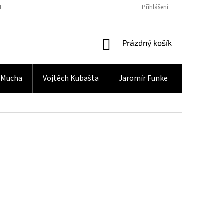
H ÚDAJŮ
Přihlášení
NÁKUPNÍ
Prázdný košík
KOŠÍK
 Mucha
Vojtěch Kubašta
Jaromír Funke
Gramodes