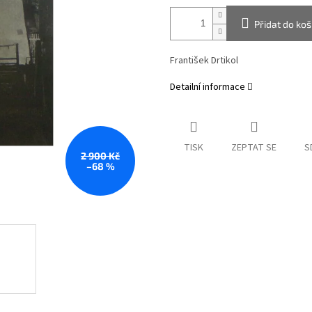
Přidat do koš
František Drtikol
Detailní informace
TISK
ZEPTAT SE
S
2 900 Kč
–68 %