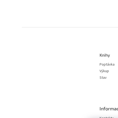
Z
á
p
a
t
Knihy
í
Poptávka
Výkup
Stav
Informac