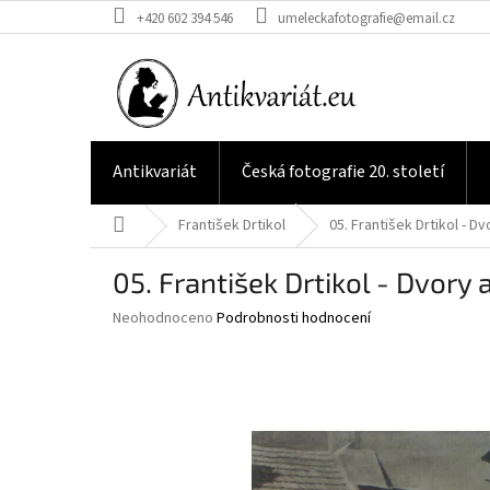
Přejít
+420 602 394 546
umeleckafotografie@email.cz
na
obsah
Antikvariát
Česká fotografie 20. století
Domů
František Drtikol
05. František Drtikol - D
05. František Drtikol - Dvory
Průměrné
Neohodnoceno
Podrobnosti hodnocení
hodnocení
produktu
je
0,0
z
5
hvězdiček.