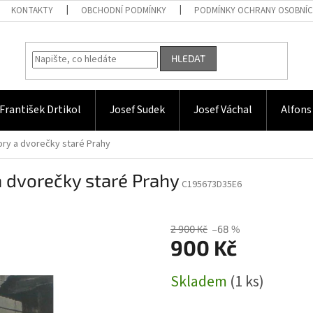
KONTAKTY
OBCHODNÍ PODMÍNKY
PODMÍNKY OCHRANY OSOBNÍC
HLEDAT
František Drtikol
Josef Sudek
Josef Váchal
Alfons
vory a dvorečky staré Prahy
 a dvorečky staré Prahy
C195673D35E6
2 900 Kč
–68 %
900 Kč
Měrná
Skladem
(1 ks)
cena: