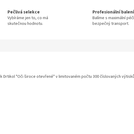
Pečlivá selekce
Profesionální balení
Vybíráme jen to, co má
Balíme s maximální péč
skutečnou hodnotu.
bezpečný transport.
ek Drtikol "Oči široce otevřené" v limitovaném počtu 300 číslovaných výtisků