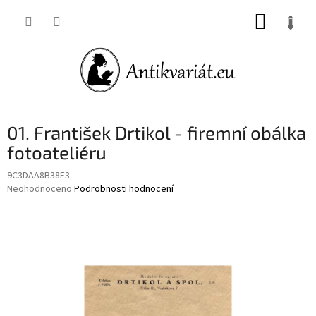
Přejít
NÁKUP
na
obsah
KOŠÍK
01. František Drtikol - firemní obálka
fotoateliéru
9C3DAA8B38F3
Průměrné
Neohodnoceno
Podrobnosti hodnocení
hodnocení
produktu
je
0,0
z
5
hvězdiček.