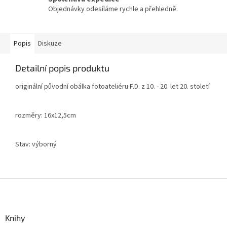
Objednávky odesíláme rychle a přehledně.
Popis
Diskuze
Detailní popis produktu
originální původní obálka fotoateliéru F.D. z 10. - 20. let 20. století
rozměry: 16x12,5cm
Stav: výborný
Z
á
p
a
Knihy