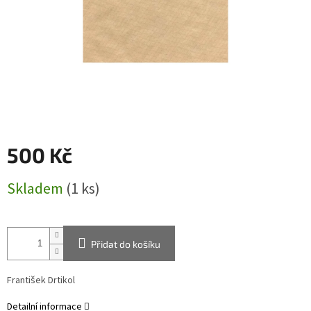
500 Kč
Měrná
Skladem
(1 ks)
cena:
Přidat do košíku
František Drtikol
Detailní informace