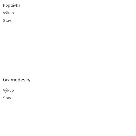
t
Poptávka
í
Výkup
Stav
Gramodesky
Výkup
Stav