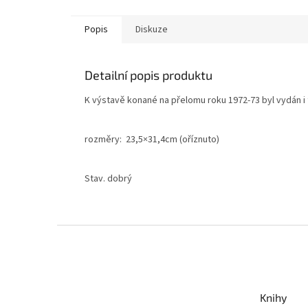
Popis
Diskuze
Detailní popis produktu
K výstavě konané na přelomu roku 1972-73 byl vydán i t
rozměry: 23,5×31,4cm (oříznuto)
Stav. dobrý
Z
á
p
a
t
Knihy
í