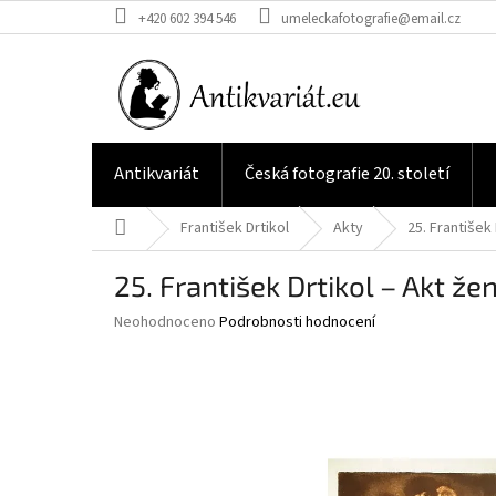
Přejít
+420 602 394 546
umeleckafotografie@email.cz
na
obsah
Antikvariát
Česká fotografie 20. století
Domů
František Drtikol
Akty
25. František
25. František Drtikol – Akt že
Průměrné
Neohodnoceno
Podrobnosti hodnocení
hodnocení
produktu
je
0,0
z
5
hvězdiček.