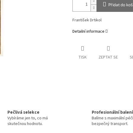
Přidat do koš
František Drtikol
Detailní informace
TISK
ZEPTAT SE
S
Pečlivá selekce
Profesionální balení
Vybíráme jen to, co má
Balíme s maximální péč
skutečnou hodnotu.
bezpečný transport.