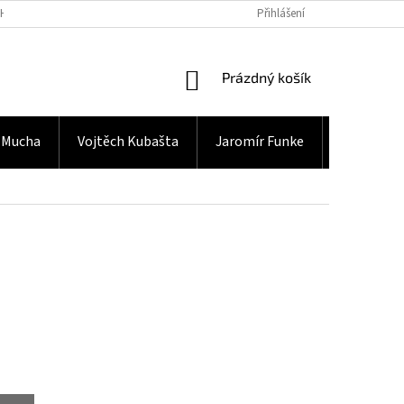
H ÚDAJŮ
Přihlášení
NÁKUPNÍ
Prázdný košík
KOŠÍK
 Mucha
Vojtěch Kubašta
Jaromír Funke
Gramodes