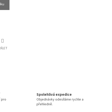
íku
DÍLET
Spolehlivá expedice
í pro
Objednávky odesíláme rychle a
přehledně.