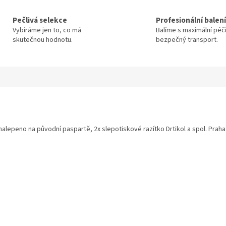
Pečlivá selekce
Profesionální balení
Vybíráme jen to, co má
Balíme s maximální péč
skutečnou hodnotu.
bezpečný transport.
nalepeno na původní paspartě, 2x slepotiskové razítko Drtikol a spol. Prah