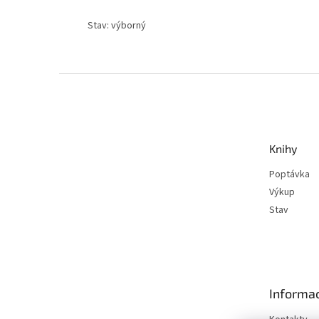
Stav: výborný
Z
á
p
a
t
Knihy
í
Poptávka
Výkup
Stav
Informac