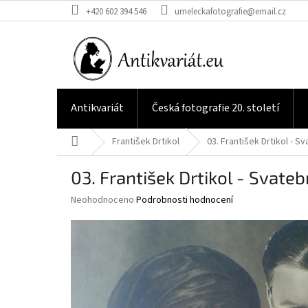
Přejít
+420 602 394 546
umeleckafotografie@email.cz
na
obsah
Antikvariát
Česká fotografie 20. století
Domů
František Drtikol
03. František Drtikol - Sv
03. František Drtikol - Svatebn
Průměrné
Neohodnoceno
Podrobnosti hodnocení
hodnocení
produktu
je
0,0
z
5
hvězdiček.