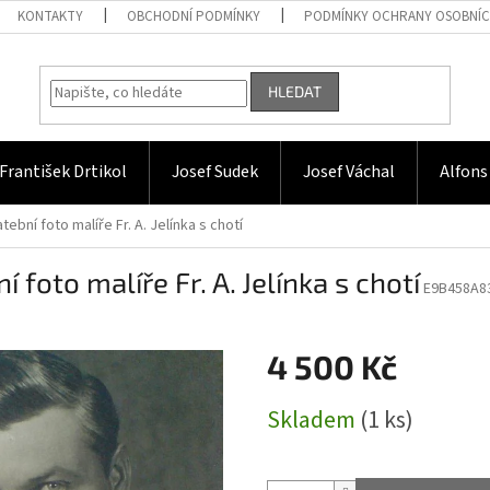
KONTAKTY
OBCHODNÍ PODMÍNKY
PODMÍNKY OCHRANY OSOBNÍC
HLEDAT
František Drtikol
Josef Sudek
Josef Váchal
Alfons
atební foto malíře Fr. A. Jelínka s chotí
í foto malíře Fr. A. Jelínka s chotí
E9B458A8
4 500 Kč
Měrná
Skladem
(1 ks)
cena: