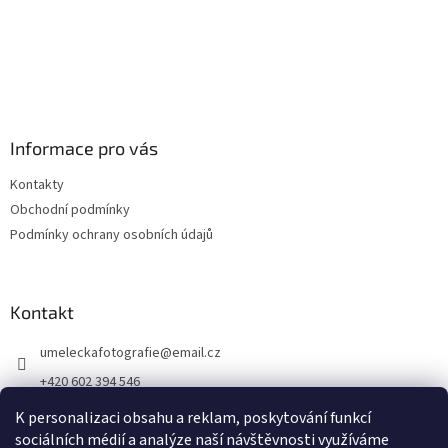
Informace pro vás
Kontakty
Obchodní podmínky
Podmínky ochrany osobních údajů
Kontakt
umeleckafotografie
@
email.cz
+420 602 394 546
Facebook
K personalizaci obsahu a reklam, poskytování funkcí
sociálních médií a analýze naší návštěvnosti využíváme