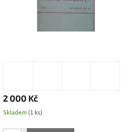
2 000 Kč
Měrná
Skladem
(1 ks)
cena: