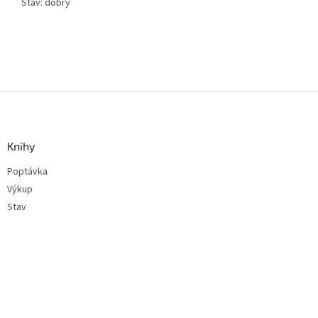
Stav: dobrý
Z
á
p
a
Knihy
t
Poptávka
í
Výkup
Stav