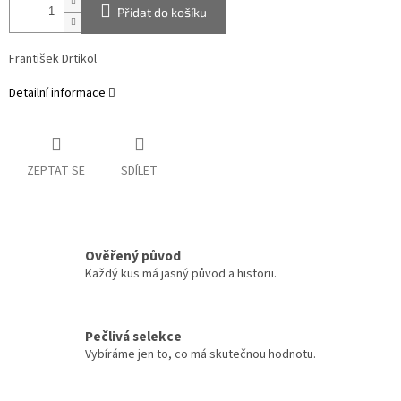
Přidat do košíku
František Drtikol
Detailní informace
ZEPTAT SE
SDÍLET
Ověřený původ
Každý kus má jasný původ a historii.
Pečlivá selekce
Vybíráme jen to, co má skutečnou hodnotu.