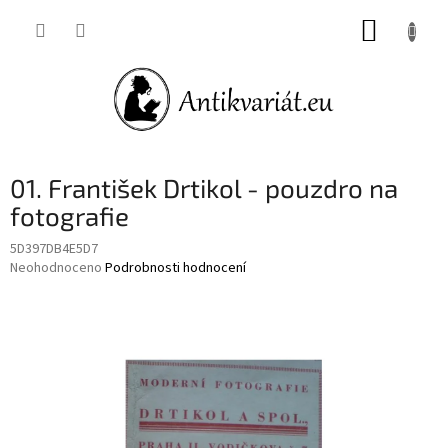
Přejít
NÁKUP
na
obsah
KOŠÍK
01. František Drtikol - pouzdro na
fotografie
5D397DB4E5D7
Průměrné
Neohodnoceno
Podrobnosti hodnocení
hodnocení
produktu
je
0,0
z
5
hvězdiček.