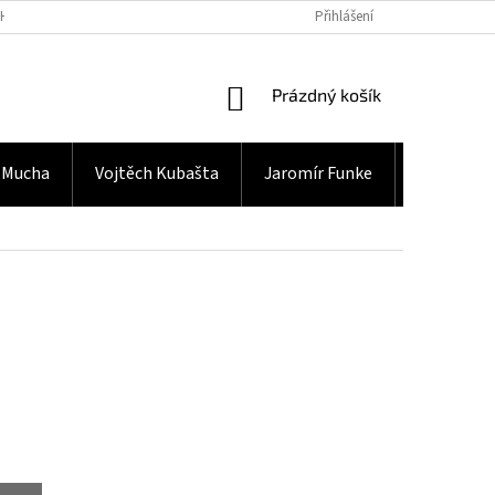
H ÚDAJŮ
Přihlášení
NÁKUPNÍ
Prázdný košík
KOŠÍK
 Mucha
Vojtěch Kubašta
Jaromír Funke
Gramodes