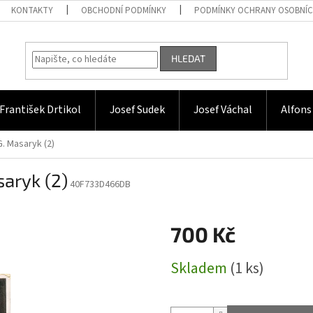
KONTAKTY
OBCHODNÍ PODMÍNKY
PODMÍNKY OCHRANY OSOBNÍC
HLEDAT
František Drtikol
Josef Sudek
Josef Váchal
Alfons
 G. Masaryk (2)
saryk (2)
40F733D466DB
700 Kč
Měrná
Skladem
(1 ks)
cena: