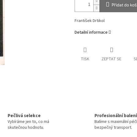
Přidat do koš
František Drtikol
Detailní informace
TISK
ZEPTAT SE
S
Pečlivá selekce
Profesionální balení
Vybíráme jen to, co má
Balíme s maximální péč
skutečnou hodnotu.
bezpečný transport.