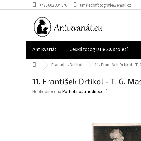
Přejít
+420 602 394 546
umeleckafotografie@email.cz
na
obsah
Antikvariát
Česká fotografie 20. století
Domů
František Drtikol
11. František Drtikol - T.
11. František Drtikol - T. G. Ma
Průměrné
Neohodnoceno
Podrobnosti hodnocení
hodnocení
produktu
je
0,0
z
5
hvězdiček.