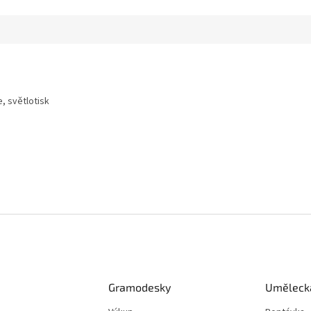
, světlotisk
Gramodesky
Umělecká