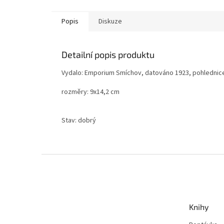
Popis
Diskuze
Detailní popis produktu
Vydalo: Emporium Smíchov, datováno 1923, pohlednice
rozměry: 9x14,2 cm
Stav: dobrý
Z
á
p
a
t
Knihy
í