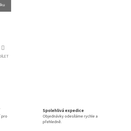
íku
DÍLET
Spolehlivá expedice
í pro
Objednávky odesíláme rychle a
přehledně.