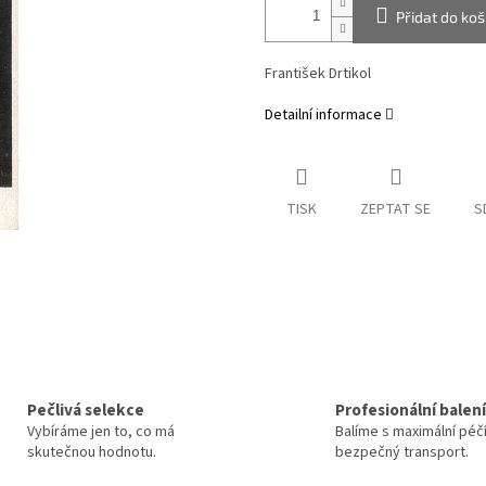
Přidat do koš
František Drtikol
Detailní informace
TISK
ZEPTAT SE
S
Pečlivá selekce
Profesionální balení
Vybíráme jen to, co má
Balíme s maximální péč
skutečnou hodnotu.
bezpečný transport.