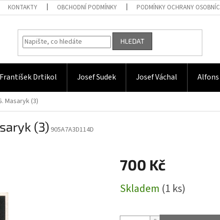
KONTAKTY
OBCHODNÍ PODMÍNKY
PODMÍNKY OCHRANY OSOBNÍC
HLEDAT
František Drtikol
Josef Sudek
Josef Váchal
Alfons
 G. Masaryk (3)
asaryk (3)
905A7A3D114D
700 Kč
Měrná
Skladem
(1 ks)
cena: