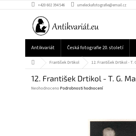
Přejít
+420 602 394 546
umeleckafotografie@email.cz
na
obsah
Antikvariát
Česká fotografie 20. století
Domů
František Drtikol
12. František Drtikol - T.
12. František Drtikol - T. G. M
Průměrné
Neohodnoceno
Podrobnosti hodnocení
hodnocení
produktu
je
0,0
z
5
hvězdiček.