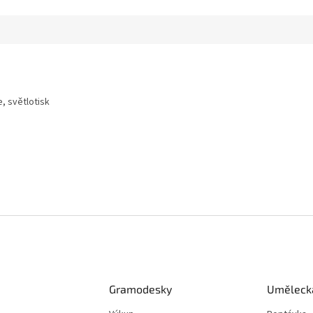
, světlotisk
Gramodesky
Umělecká