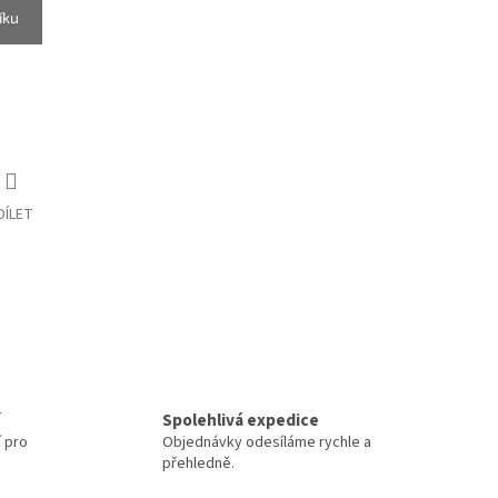
íku
DÍLET
Spolehlivá expedice
í pro
Objednávky odesíláme rychle a
přehledně.