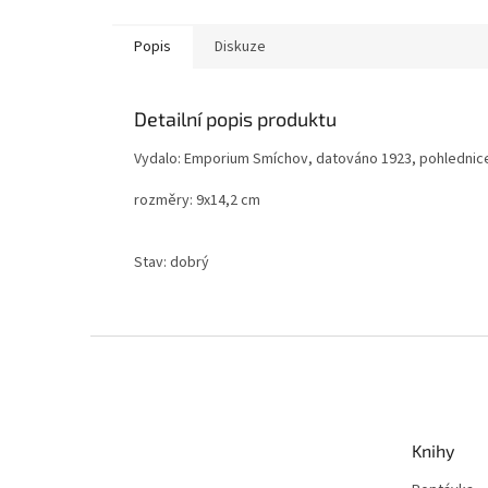
Popis
Diskuze
Detailní popis produktu
Vydalo: Emporium Smíchov, datováno 1923, pohlednice
rozměry: 9x14,2 cm
Stav: dobrý
Z
á
p
a
t
Knihy
í