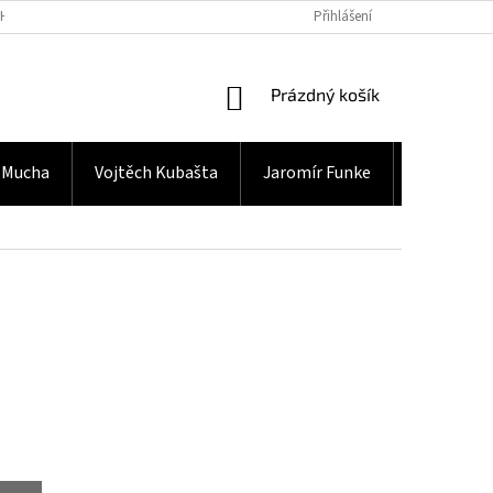
H ÚDAJŮ
Přihlášení
NÁKUPNÍ
Prázdný košík
KOŠÍK
 Mucha
Vojtěch Kubašta
Jaromír Funke
Gramodes