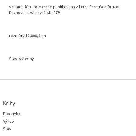
varianta této fotografie publikována v knize František Drtikol -
Duchovní cesta sv. 1 str. 279
rozměry 12,8x8,8cm
Stav: výborný
Z
á
p
a
Knihy
t
Poptávka
í
Výkup
Stav