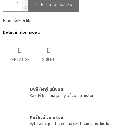
Přidat do košíku
František Drtikol
Detailní informace
ZEPTAT SE
SDÍLET
Ověřený původ
Každý kus má jasný původ a historii.
Pečlivá selekce
Vybíráme jen to, co má skutečnou hodnotu.