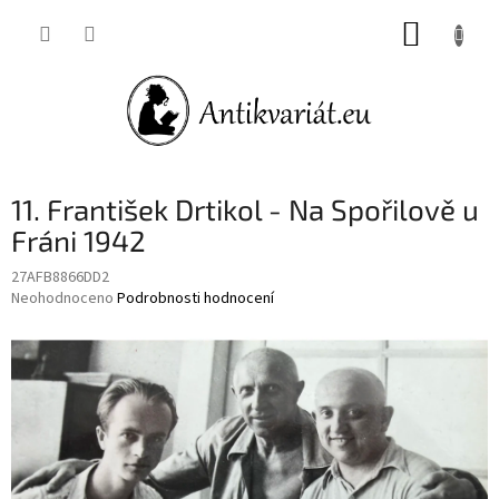
Přejít
NÁKUP
na
obsah
KOŠÍK
11. František Drtikol - Na Spořilově u
Fráni 1942
27AFB8866DD2
Průměrné
Neohodnoceno
Podrobnosti hodnocení
hodnocení
produktu
je
0,0
z
5
hvězdiček.