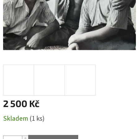
2 500 Kč
Měrná
Skladem
(1 ks)
cena: