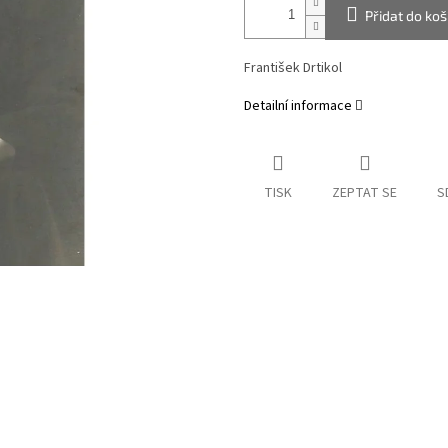
Přidat do koš
František Drtikol
Detailní informace
TISK
ZEPTAT SE
S