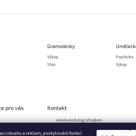
Gramodesky
Umělecká
Výkup
Poptávka
Stav
Výkup
e pro vás
Kontakt
umeleckafotografie
@
em
ail.cz
podmínky
aci obsahu a reklam, poskytování funkcí
chrany osobních
+420 602 394 546