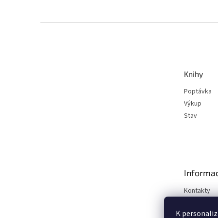
Z
á
p
a
t
Knihy
í
Poptávka
Výkup
Stav
Informac
Kontakty
Obchodní 
K personaliz
Podmínky o