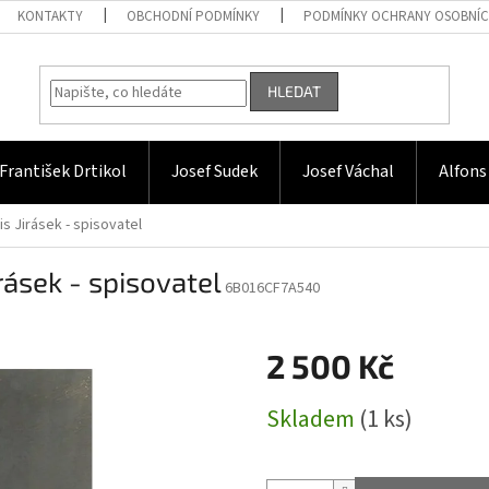
KONTAKTY
OBCHODNÍ PODMÍNKY
PODMÍNKY OCHRANY OSOBNÍC
HLEDAT
František Drtikol
Josef Sudek
Josef Váchal
Alfons
ois Jirásek - spisovatel
irásek - spisovatel
6B016CF7A540
2 500 Kč
Měrná
Skladem
(1 ks)
cena: