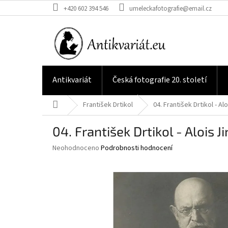
Přejít
+420 602 394 546
umeleckafotografie@email.cz
na
obsah
Antikvariát
Česká fotografie 20. století
Domů
František Drtikol
04. František Drtikol - Al
04. František Drtikol - Alois J
Průměrné
Neohodnoceno
Podrobnosti hodnocení
hodnocení
produktu
je
0,0
z
5
hvězdiček.