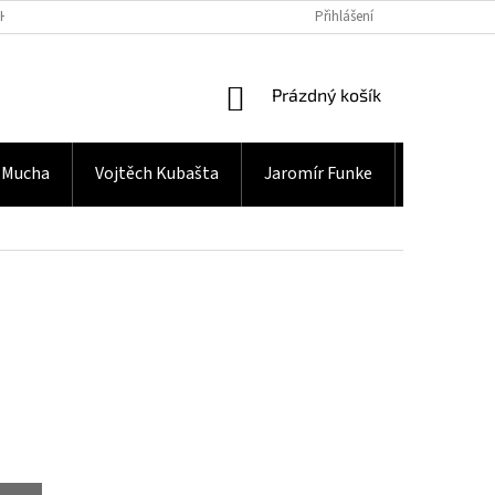
H ÚDAJŮ
Přihlášení
NÁKUPNÍ
Prázdný košík
KOŠÍK
 Mucha
Vojtěch Kubašta
Jaromír Funke
Gramodes