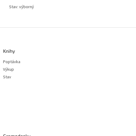
Stav: výborný
Z
á
p
a
Knihy
t
Poptávka
í
Výkup
Stav
Gramodesky