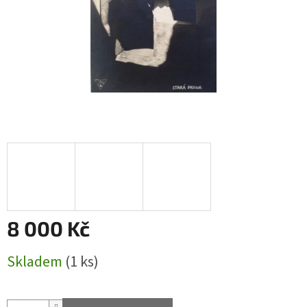
8 000 Kč
Měrná
Skladem
(1 ks)
cena: