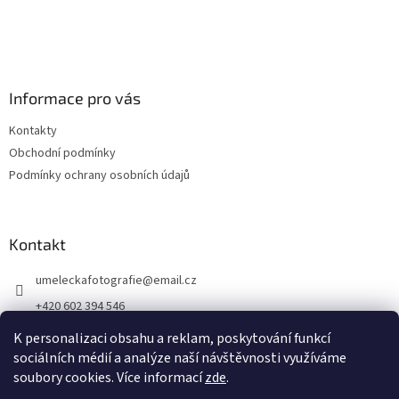
Informace pro vás
Kontakty
Obchodní podmínky
Podmínky ochrany osobních údajů
Kontakt
umeleckafotografie
@
email.cz
+420 602 394 546
Facebook
K personalizaci obsahu a reklam, poskytování funkcí
sociálních médií a analýze naší návštěvnosti využíváme
soubory cookies. Více informací
zde
.