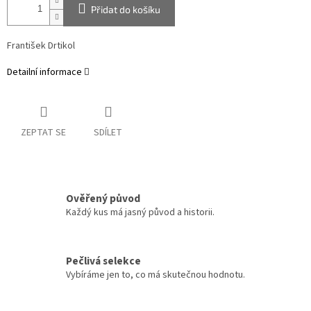
Přidat do košíku
František Drtikol
Detailní informace
ZEPTAT SE
SDÍLET
Ověřený původ
Každý kus má jasný původ a historii.
Pečlivá selekce
Vybíráme jen to, co má skutečnou hodnotu.