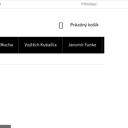
H ÚDAJŮ
Přihlášení
NÁKUPNÍ
Prázdný košík
KOŠÍK
 Mucha
Vojtěch Kubašta
Jaromír Funke
Gramodes