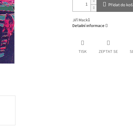
Přidat do koš
Jiří Macků
Detailní informace
TISK
ZEPTAT SE
S