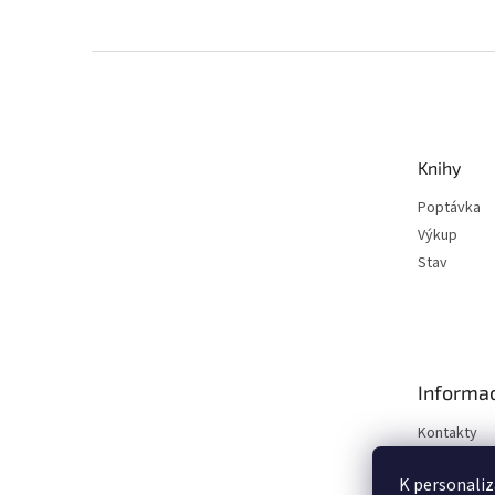
Z
á
p
a
t
Knihy
í
Poptávka
Výkup
Stav
Informac
Kontakty
Obchodní 
K personaliz
Podmínky o