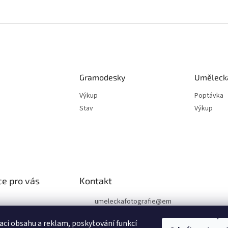
Gramodesky
Umělecká
Výkup
Poptávka
Stav
Výkup
e pro vás
Kontakt
umeleckafotografie
@
em
ail.cz
podmínky
aci obsahu a reklam, poskytování funkcí
chrany osobních
+420 602 394 546