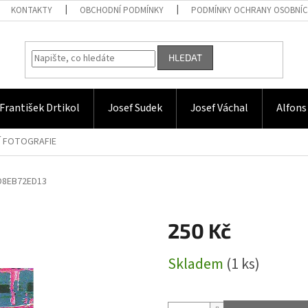
KONTAKTY
OBCHODNÍ PODMÍNKY
PODMÍNKY OCHRANY OSOBNÍC
HLEDAT
František Drtikol
Josef Sudek
Josef Váchal
Alfons
Í FOTOGRAFIE
D8EB72ED13
250 Kč
Měrná
Skladem
(1 ks)
cena: