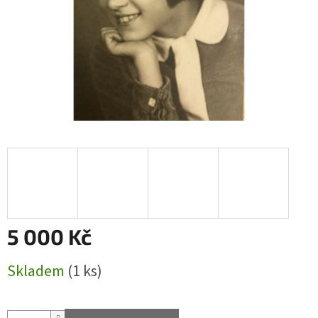
5 000 Kč
Měrná
Skladem
(1 ks)
cena: