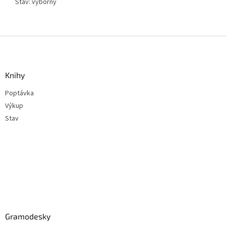
Stav: výborný
Z
á
p
a
Knihy
t
Poptávka
í
Výkup
Stav
Gramodesky