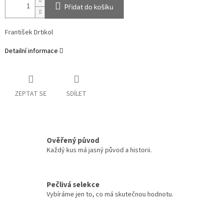
Přidat do košíku
František Drtikol
Detailní informace
ZEPTAT SE
SDÍLET
Ověřený původ
Každý kus má jasný původ a historii.
Pečlivá selekce
Vybíráme jen to, co má skutečnou hodnotu.