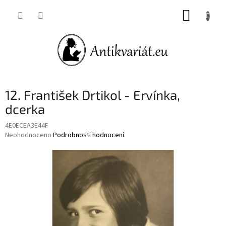
Přejít
NÁKUP
na
obsah
KOŠÍK
12. František Drtikol - Ervínka,
dcerka
4E0ECEA3E44F
Průměrné
Neohodnoceno
Podrobnosti hodnocení
hodnocení
produktu
je
0,0
z
5
hvězdiček.