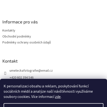
Informace pro vás
Kontakty
Obchodní podmínky
Podmínky ochrany osobních údajů
Kontakt
umeleckafotografie
@
email.cz
+420 602 394 546
Facebook
K personalizaci obsahu a reklam, poskytování funkcí
sociálních médií a analýze naší návštěvnosti využíváme
soubory cookies. Více informací
zde
.
Vytvořil Shoptet