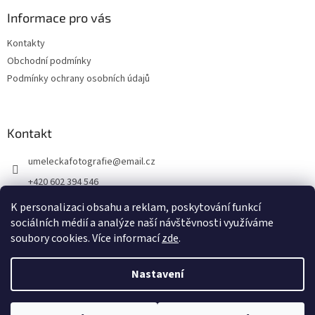
Informace pro vás
Kontakty
Obchodní podmínky
Podmínky ochrany osobních údajů
Kontakt
umeleckafotografie
@
email.cz
+420 602 394 546
Facebook
K personalizaci obsahu a reklam, poskytování funkcí
sociálních médií a analýze naší návštěvnosti využíváme
soubory cookies. Více informací
zde
.
Vytvořil Shoptet
Nastavení
Copyright 2026
antikvariat.eu
. Všechna práva vyhrazena.
Upravit