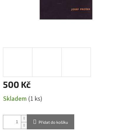
500 Kč
Měrná
Skladem
(1 ks)
cena:
Přidat do košíku