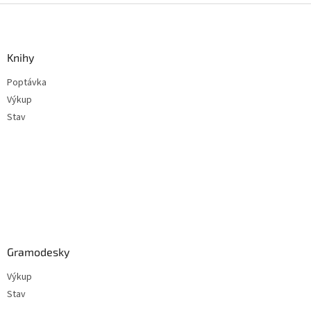
Z
á
p
a
Knihy
t
Poptávka
í
Výkup
Stav
Gramodesky
Výkup
Stav