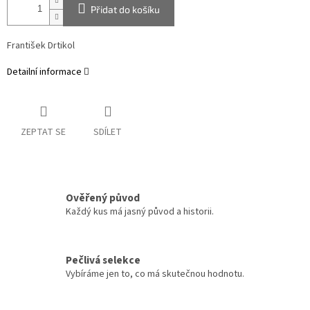
Přidat do košíku
František Drtikol
Detailní informace
ZEPTAT SE
SDÍLET
Ověřený původ
Každý kus má jasný původ a historii.
Pečlivá selekce
Vybíráme jen to, co má skutečnou hodnotu.