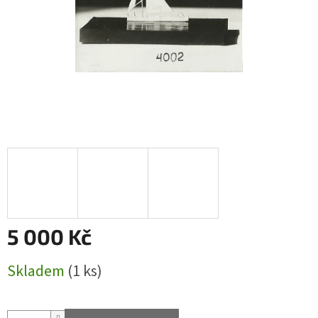
5 000 Kč
Měrná
Skladem
(1 ks)
cena: