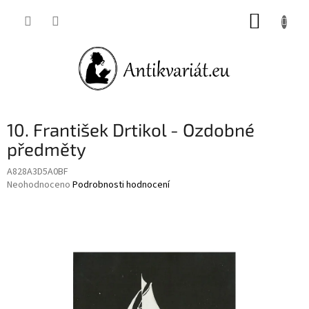
Přejít
NÁKUP
na
obsah
KOŠÍK
10. František Drtikol - Ozdobné
předměty
A828A3D5A0BF
Průměrné
Neohodnoceno
Podrobnosti hodnocení
hodnocení
produktu
je
0,0
z
5
hvězdiček.