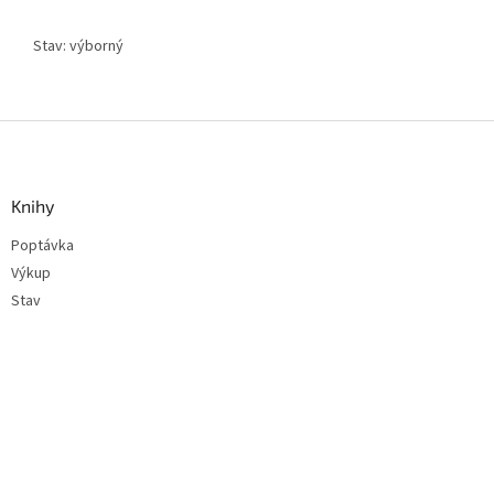
Stav: výborný
Z
á
p
a
Knihy
t
Poptávka
í
Výkup
Stav