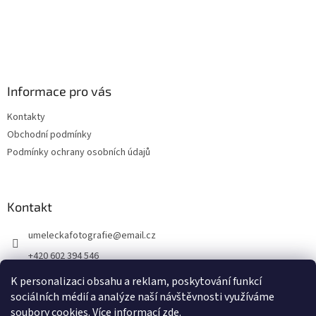
Informace pro vás
Kontakty
Obchodní podmínky
Podmínky ochrany osobních údajů
Kontakt
umeleckafotografie
@
email.cz
+420 602 394 546
Facebook
K personalizaci obsahu a reklam, poskytování funkcí
sociálních médií a analýze naší návštěvnosti využíváme
soubory cookies. Více informací
zde
.