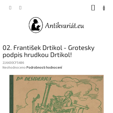
Přejít
NÁKUP
na
obsah
KOŠÍK
02. František Drtikol - Grotesky
podpis hrudkou Drtikol!
216430CF5486
Průměrné
Neohodnoceno
Podrobnosti hodnocení
hodnocení
produktu
je
0,0
z
5
hvězdiček.