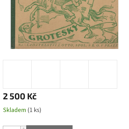
2 500 Kč
Měrná
Skladem
(1 ks)
cena: