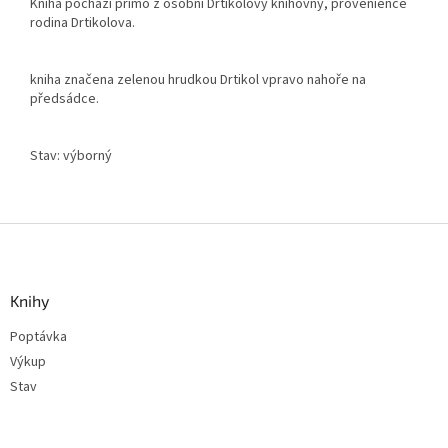
Kniha pochází přímo z osobní Drtikolovy knihovny, provenience
rodina Drtikolova.
kniha značena zelenou hrudkou Drtikol vpravo nahoře na
předsádce.
Stav: výborný
Z
á
p
a
Knihy
t
Poptávka
í
Výkup
Stav