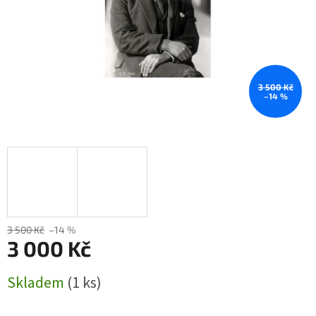
3 500 Kč
–14 %
3 500 Kč
–14 %
3 000 Kč
Měrná
Skladem
(1 ks)
cena: