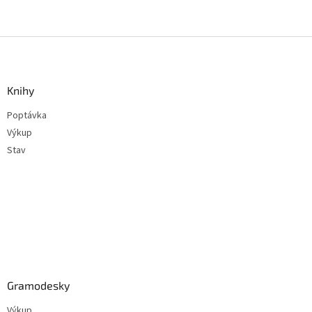
Z
á
p
a
Knihy
t
Poptávka
í
Výkup
Stav
Gramodesky
Výkup