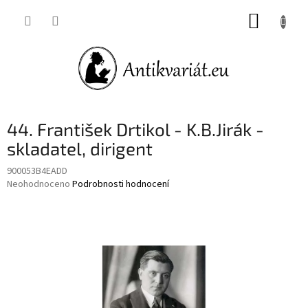
Přejít
NÁKUP
na
obsah
KOŠÍK
44. František Drtikol - K.B.Jirák -
skladatel, dirigent
900053B4EADD
Průměrné
Neohodnoceno
Podrobnosti hodnocení
hodnocení
produktu
je
0,0
z
5
hvězdiček.