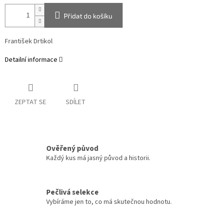
Přidat do košíku
František Drtikol
Detailní informace
ZEPTAT SE
SDÍLET
Ověřený původ
Každý kus má jasný původ a historii.
Pečlivá selekce
Vybíráme jen to, co má skutečnou hodnotu.