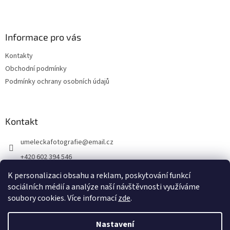
Informace pro vás
Kontakty
Obchodní podmínky
Podmínky ochrany osobních údajů
Kontakt
umeleckafotografie
@
email.cz
+420 602 394 546
Facebook
K personalizaci obsahu a reklam, poskytování funkcí
sociálních médií a analýze naší návštěvnosti využíváme
soubory cookies. Více informací
zde
.
Vytvořil Shoptet
Nastavení