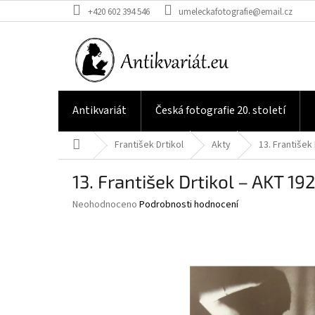
Přejít
+420 602 394 546
umeleckafotografie@email.cz
na
obsah
Antikvariát
Česká fotografie 20. století
Domů
František Drtikol
Akty
13. František
13. František Drtikol – AKT 1
Průměrné
Neohodnoceno
Podrobnosti hodnocení
hodnocení
produktu
je
0,0
z
5
hvězdiček.