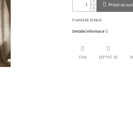
Přidat do koš
František Drtikol
Detailní informace
TISK
ZEPTAT SE
S