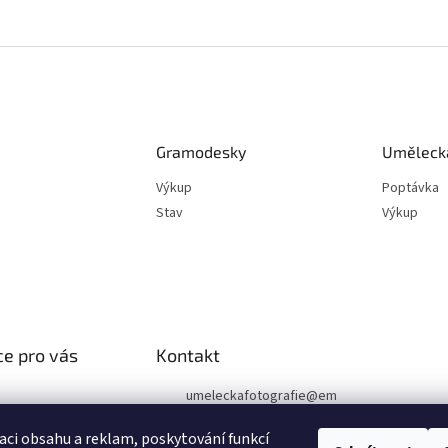
Gramodesky
Umělecká
Výkup
Poptávka
Stav
Výkup
e pro vás
Kontakt
umeleckafotografie
@
em
ail.cz
podmínky
aci obsahu a reklam, poskytování funkcí
chrany osobních
+420 602 394 546