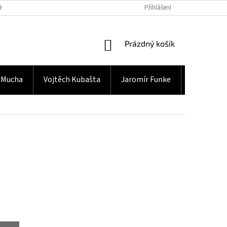
H ÚDAJŮ
Přihlášení
NÁKUPNÍ
Prázdný košík
KOŠÍK
 Mucha
Vojtěch Kubašta
Jaromír Funke
Gramodes