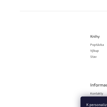
Z
á
p
a
t
Knihy
í
Poptávka
Výkup
Stav
Informac
Kontakty
Obchodní 
K personaliz
Podmínky o