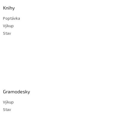
p
a
Knihy
t
Poptávka
í
Výkup
Stav
Gramodesky
Výkup
Stav