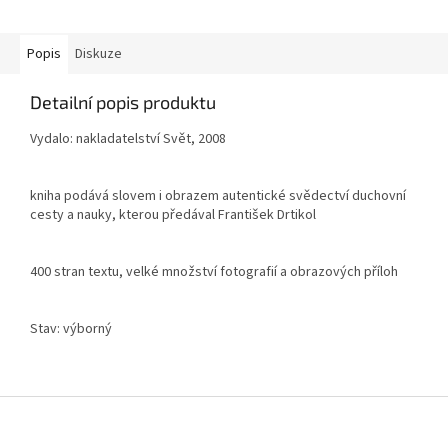
Popis
Diskuze
Detailní popis produktu
Vydalo: nakladatelství Svět, 2008
kniha podává slovem i obrazem autentické svědectví duchovní
cesty a nauky, kterou předával František Drtikol
400 stran textu, velké množství fotografií a obrazových příloh
Stav: výborný
Z
á