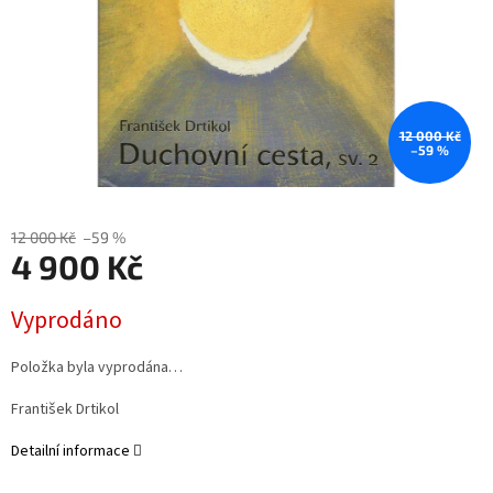
12 000 Kč
–59 %
12 000 Kč
–59 %
4 900 Kč
Měrná
Vyprodáno
cena:
Položka byla vyprodána…
František Drtikol
Detailní informace