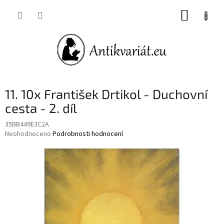
Přejít
NÁKUP
na
obsah
KOŠÍK
11. 10x František Drtikol - Duchovní
cesta - 2. díl
35BB449E3C2A
Průměrné
Neohodnoceno
Podrobnosti hodnocení
hodnocení
produktu
je
0,0
z
5
hvězdiček.