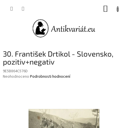
Přejít
NÁKUP
na
obsah
KOŠÍK
30. František Drtikol - Slovensko,
pozitiv+negativ
9E5B864C576D
Průměrné
Neohodnoceno
Podrobnosti hodnocení
hodnocení
produktu
je
0,0
z
5
hvězdiček.