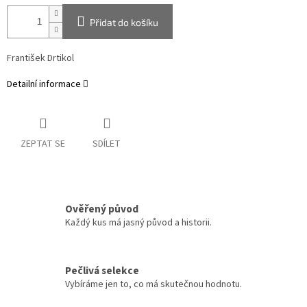
Přidat do košíku
František Drtikol
Detailní informace
ZEPTAT SE
SDÍLET
Ověřený původ
Každý kus má jasný původ a historii.
Pečlivá selekce
Vybíráme jen to, co má skutečnou hodnotu.