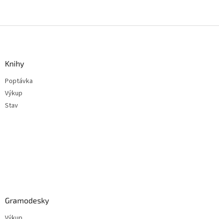
Z
á
p
a
Knihy
t
Poptávka
í
Výkup
Stav
Gramodesky
Výkup