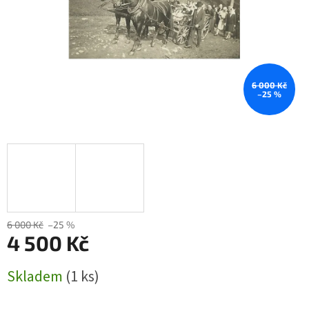
6 000 Kč
–25 %
6 000 Kč
–25 %
4 500 Kč
Měrná
Skladem
(1 ks)
cena: