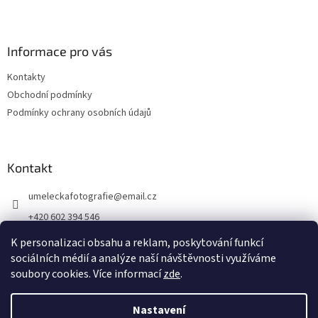
Informace pro vás
Kontakty
Obchodní podmínky
Podmínky ochrany osobních údajů
Kontakt
umeleckafotografie
@
email.cz
+420 602 394 546
Facebook
K personalizaci obsahu a reklam, poskytování funkcí
sociálních médií a analýze naší návštěvnosti využíváme
soubory cookies. Více informací
zde
.
Vytvořil Shoptet
Nastavení