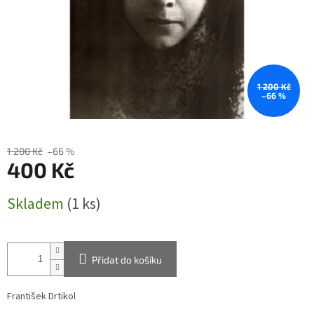
1 200 Kč
–66 %
1 200 Kč
–66 %
400 Kč
Měrná
Skladem
(1 ks)
cena:
Přidat do košíku
František Drtikol