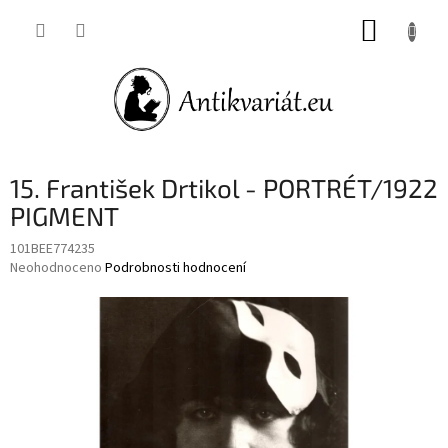
Přejít
NÁKUP
na
obsah
KOŠÍK
15. František Drtikol - PORTRÉT/1922
PIGMENT
101BEE774235
Průměrné
Neohodnoceno
Podrobnosti hodnocení
hodnocení
produktu
je
0,0
z
5
hvězdiček.