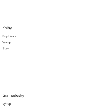
Z
á
p
a
Knihy
t
Poptávka
í
Výkup
Stav
Gramodesky
Výkup