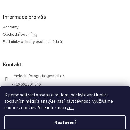
Informace pro vás
Kontakty
Obchodní podmínky
Podmínky ochrany osobních údajů
Kontakt
umeleckafotografie
@
email.cz
+420 602 394 546
Facebook
K personalizaci obsahu a reklam, poskytování funkcí
sociálních médií a analýze naší návštěvnosti využíváme
soubory cookies. Více informací
zde
.
Vytvořil Shoptet
Nastavení