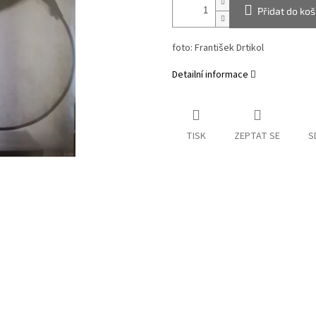
Přidat do koš
foto: František Drtikol
Detailní informace
TISK
ZEPTAT SE
S