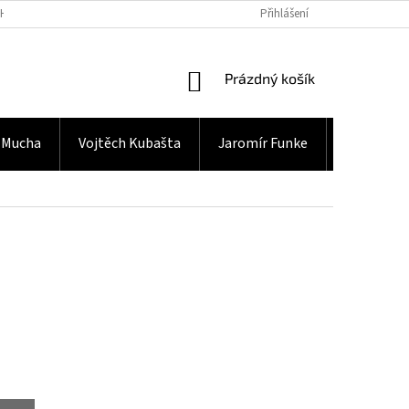
H ÚDAJŮ
Přihlášení
NÁKUPNÍ
Prázdný košík
KOŠÍK
 Mucha
Vojtěch Kubašta
Jaromír Funke
Gramodes