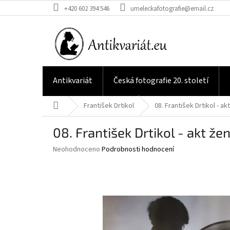
Přejít
+420 602 394 546
umeleckafotografie@email.cz
na
obsah
Antikvariát
Česká fotografie 20. století
Domů
František Drtikol
08. František Drtikol - a
08. František Drtikol - akt že
Průměrné
Neohodnoceno
Podrobnosti hodnocení
hodnocení
produktu
je
0,0
z
5
hvězdiček.