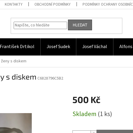
KONTAKTY
OBCHODNÍ PODMÍNKY
PODMÍNKY OCHRANY OSOBNÍC
HLEDAT
František Drtikol
Josef Sudek
Josef Váchal
Alfons
kt ženy s diskem
ny s diskem
C6828796C5B2
500 Kč
Měrná
Skladem
(1 ks)
cena: