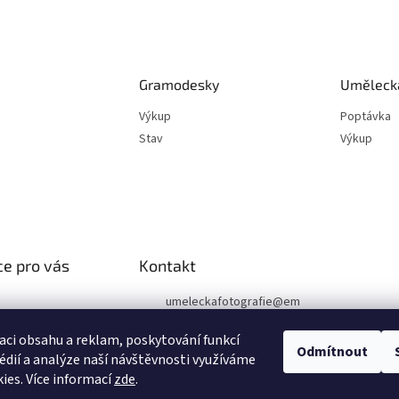
Gramodesky
Umělecká
Výkup
Poptávka
Stav
Výkup
e pro vás
Kontakt
umeleckafotografie
@
em
ail.cz
podmínky
aci obsahu a reklam, poskytování funkcí
chrany osobních
+420 602 394 546
Odmítnout
édií a analýze naší návštěvnosti využíváme
Facebook
ies. Více informací
zde
.