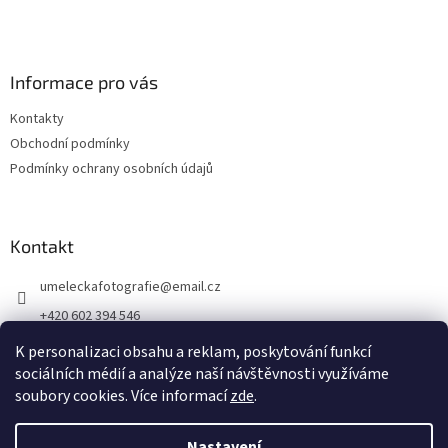
Informace pro vás
Kontakty
Obchodní podmínky
Podmínky ochrany osobních údajů
Kontakt
umeleckafotografie
@
email.cz
+420 602 394 546
Facebook
K personalizaci obsahu a reklam, poskytování funkcí
sociálních médií a analýze naší návštěvnosti využíváme
soubory cookies. Více informací
zde
.
Vytvořil Shoptet
Nastavení