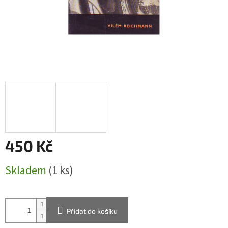
450 Kč
Měrná
Skladem
(1 ks)
cena:
Přidat do košíku