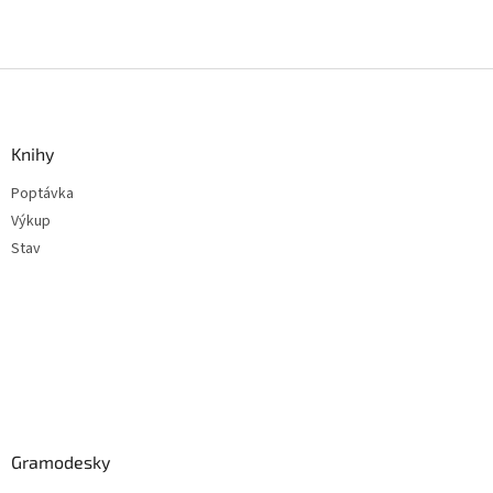
Z
á
p
a
Knihy
t
Poptávka
í
Výkup
Stav
Gramodesky